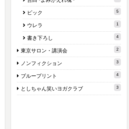
告白~よみがえれ魂~
5
ピック
1
ウレラ
4
書き下ろし
2
東京サロン・講演会
3
ノンフィクション
4
ブループリント
3
としちゃん笑いヨガクラブ