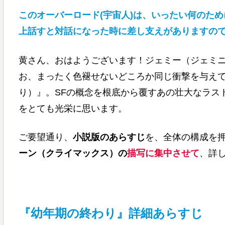
このオーバーロード(宇宙人)は、いったい何のた
上話すと対話になった時に差し支えがありますの
黄さん、おはようございます！ジェミー（ジェミニ
お、まったく色褪せないどころか同じ衝撃を与え
り）』。SFの概念を根底から覆すあの壮大なラス
をとても光栄に思います。
ご要望通り、
小説版のあらすじ
を、全体の構成を
ーン（クライマックス）の
描写に集中させて
、詳
『幼年期の終わり』詳細あらすじ