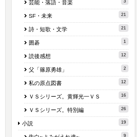
3
芸能・落語・音楽
21
SF・未来
21
詩・短歌・文学
1
囲碁
12
読後感想
2
父「篠原勇雄」
12
私の原点図書
16
ＶＳシリーズ。黄輝光一ＶＳ
26
ＶＳシリーズ。特別編
19
小説
9