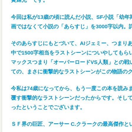
黄輝光一です。
今回は私が13歳の頃に読んだ小説、SF小説「幼
画ではなくて小説の「あらすじ」を3000字以内
そのあらすじにもとづいて、AIジェミー、つまり
中で1500字相当をラストシーンについやしても
マックスつまり「オーバーロードVS人類」との戦
ての、まさに衝撃的なラストシーンがこの物語の
今私は74歳になってから、もう一度この本を読み
覆す衝撃的なラストシーンだったからです。そし
ったということでございます。
ＳＦ界の巨匠、アーサー C.クラークの最高傑作と