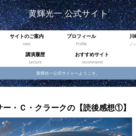
黄輝光一 公式サイト
サイトのご案内
プロフィール
川
sites
Profile
ノ
講演履歴
おすすめサイト
Lecture
recommend
黄輝光一公式サイトへようこそ。
サー・Ｃ・クラークの【読後感想①】