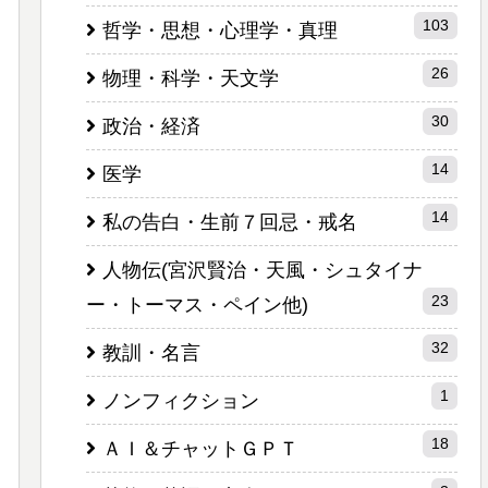
103
哲学・思想・心理学・真理
26
物理・科学・天文学
30
政治・経済
14
医学
14
私の告白・生前７回忌・戒名
人物伝(宮沢賢治・天風・シュタイナ
23
ー・トーマス・ペイン他)
32
教訓・名言
1
ノンフィクション
18
ＡＩ＆チャットＧＰＴ