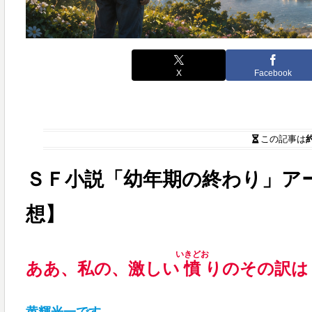
X
Facebook
この記事は
ＳＦ小説「幼年期の終わり」ア
想】
いきどお
ああ、私の、激しい
憤
りのその訳は