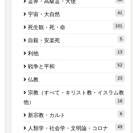
霊界・高級霊・天使
41
宇宙・大自然
101
死生観・死・命
5
自殺・安楽死
13
利他
52
戦争と平和
23
仏教
宗教（すべて・キリスト教・イスラム教
18
他）
6
新宗教・カルト
49
人類学・社会学・文明論・コロナ