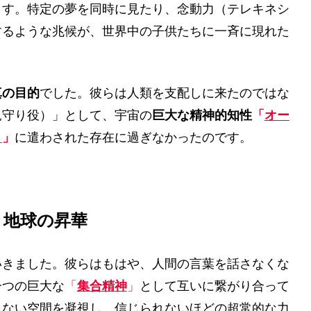
ます。特定の夢を同時に見たり、念動力（テレキネシ
するような兆候が、世界中の子供たちに一斉に現れた
真の目的
でした。彼らは人類を支配しに来たのではな
見守り役）」として、宇宙の
巨大な精神的知性
「
オー
）
」
に遣わされた存在に過ぎなかったのです。
と地球の昇華
いきました。彼らはもはや、人間の言葉を話さなくな
一つの巨大な
「
集合精神
」
として互いに繋がり合って
もない空間を凝視し、信じられないほどの超常的な力