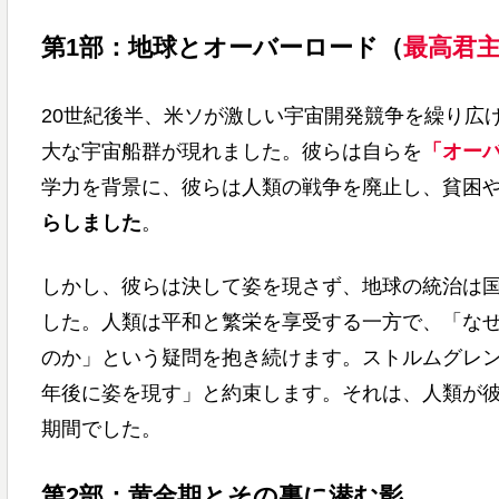
第1部：地球とオーバーロード（
最高君
20世紀後半、米ソが激しい宇宙開発競争を繰り広
大な宇宙船群が現れました。彼らは自らを
「オー
学力を背景に、彼らは人類の戦争を廃止し、貧困
らしました
。
しかし、彼らは決して姿を現さず、地球の統治は
した。人類は平和と繁栄を享受する一方で、「な
のか」という疑問を抱き続けます。ストルムグレン
年後に姿を現す」と約束します。それは、人類が
期間でした。
第2部：黄金期とその裏に潜む影