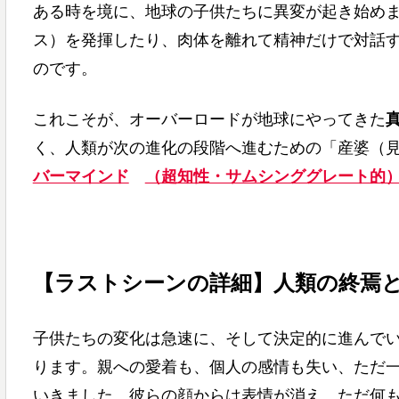
ある時を境に、地球の子供たちに異変が起き始め
ス）を発揮したり、肉体を離れて精神だけで対話
のです。
これこそが、オーバーロードが地球にやってきた
く、人類が次の進化の段階へ進むための「産婆（
バーマインド
（超知性・サムシンググレート的
【ラストシーンの詳細】人類の終焉
子供たちの変化は急速に、そして決定的に進んで
ります。親への愛着も、個人の感情も失い、ただ
いきました。彼らの顔からは表情が消え、ただ何