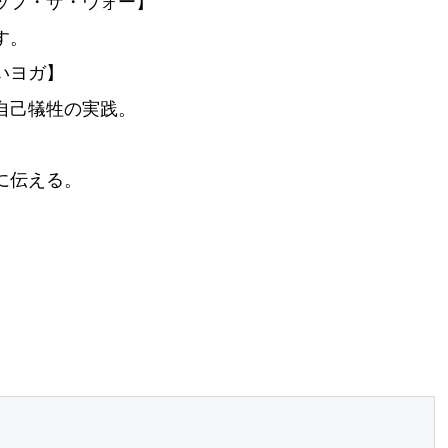
ップ・ザ・ウォー】
す。
いヨガ】
自己犠牲の実践。
に伝える。