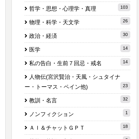
103
哲学・思想・心理学・真理
26
物理・科学・天文学
30
政治・経済
14
医学
14
私の告白・生前７回忌・戒名
人物伝(宮沢賢治・天風・シュタイナ
23
ー・トーマス・ペイン他)
32
教訓・名言
1
ノンフィクション
18
ＡＩ＆チャットＧＰＴ