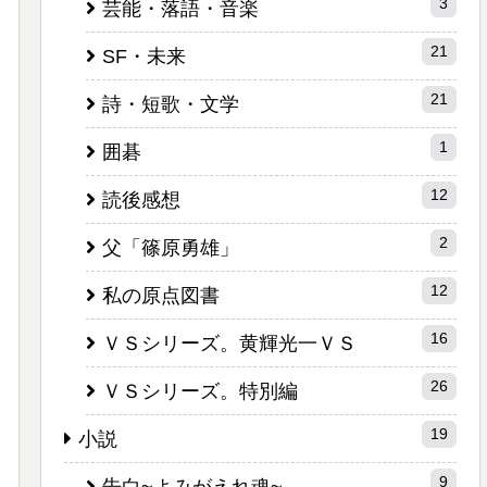
3
芸能・落語・音楽
21
SF・未来
21
詩・短歌・文学
1
囲碁
12
読後感想
2
父「篠原勇雄」
12
私の原点図書
16
ＶＳシリーズ。黄輝光一ＶＳ
26
ＶＳシリーズ。特別編
19
小説
9