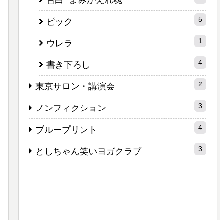
告白~よみがえれ魂~
5
ピック
1
ウレラ
4
書き下ろし
2
東京サロン・講演会
3
ノンフィクション
4
ブループリント
3
としちゃん笑いヨガクラブ