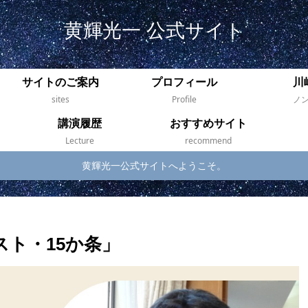
黄輝光一 公式サイト
サイトのご案内
プロフィール
川
sites
Profile
ノ
講演履歴
おすすめサイト
Lecture
recommend
黄輝光一公式サイトへようこそ。
ト・15か条」