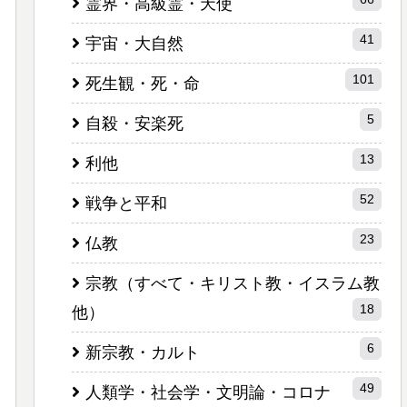
霊界・高級霊・天使
41
宇宙・大自然
101
死生観・死・命
5
自殺・安楽死
13
利他
52
戦争と平和
23
仏教
宗教（すべて・キリスト教・イスラム教
18
他）
6
新宗教・カルト
49
人類学・社会学・文明論・コロナ