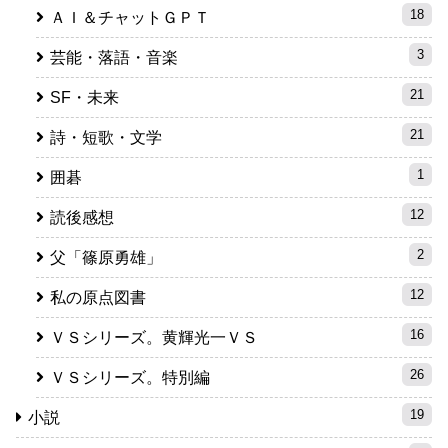
18
ＡＩ＆チャットＧＰＴ
3
芸能・落語・音楽
21
SF・未来
21
詩・短歌・文学
1
囲碁
12
読後感想
2
父「篠原勇雄」
12
私の原点図書
16
ＶＳシリーズ。黄輝光一ＶＳ
26
ＶＳシリーズ。特別編
19
小説