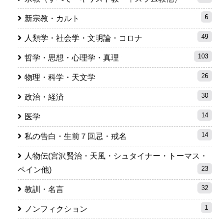
6
新宗教・カルト
49
人類学・社会学・文明論・コロナ
103
哲学・思想・心理学・真理
26
物理・科学・天文学
30
政治・経済
14
医学
14
私の告白・生前７回忌・戒名
人物伝(宮沢賢治・天風・シュタイナー・トーマス・
23
ペイン他)
32
教訓・名言
1
ノンフィクション