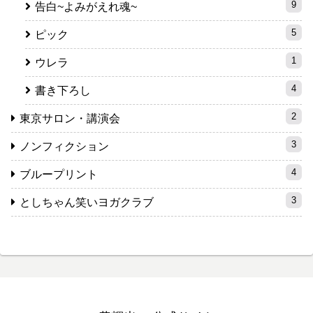
9
告白~よみがえれ魂~
5
ピック
1
ウレラ
4
書き下ろし
2
東京サロン・講演会
3
ノンフィクション
4
ブループリント
3
としちゃん笑いヨガクラブ