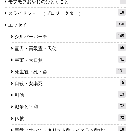
1
モフモフおやじのひとりごと
18
スライドショー（プロジェクター）
360
エッセイ
145
シルバーバーチ
66
霊界・高級霊・天使
41
宇宙・大自然
101
死生観・死・命
5
自殺・安楽死
13
利他
52
戦争と平和
23
仏教
18
宗教（すべて・キリスト教・イスラム教他）