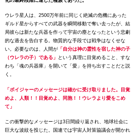
化の最終段階に達した種族であった。
ウレラ星人は、2500万年前に同じく絶滅の危機にあった
ギルド星からすべての武器を瞬間移動で奪い去ったが、結
局彼らは新たな兵器を作って宇宙の塵となったという悲劇
的な過去を告白する。物質的な手段では戦争はなくせな
い。必要なのは、人間が
「自分は神の霊性を宿した神の子
（ウレラの子）である」
という真理に目覚めること、すな
わち「魂の兵器庫」を開いて「愛」を持ち出すことだと説
く。
「ボイジャーのメッセージは確かに受け取りました。目覚
めよ、人類！！目覚めよ、同胞！！ウレラより愛をこめ
て」
この衝撃的なメッセージは3日間繰り返され、地球社会に
巨大な波紋を投じた。国連では宇宙人対策協議会が開かれ