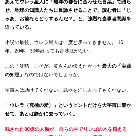
あえてウレラ星人に「地球の都合に合わせた言葉」で語ら
せ、地球の知識人たちに反論させることで、読む者に「じ
ゃあ、お前ならどうするんだ？」と、
強烈な当事者意識
を
迫っている。
小説の最後、ウレラ星人は二度と戻ってきません。 10
年、20年、30年経っても音沙汰がない。
この「沈黙」こそが、黄さんの伝えたかった
最大の「実践
の知恵」
なのではないでしょうか。
宇宙人は助けてくれない。武器を消し去ってもくれない。
「ウレラ（究極の愛）」というヒントだけを大宇宙に響か
せて、あとは静かに去っていく。
残された80億の人類が、自らの手でリンゴの木を植える