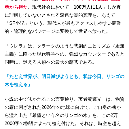
巻から得た
、現代社会において「
100万人に1人
」しか真
に理解していないとされる深遠な霊的真理を、あえて
「SF小説」という、現代人が最もアクセスしやすい商業
的・論理的なパッケージに変換して世界へ放った。
『ウレラ』は、クラークのような悲劇的ニヒリズム（虚無
主義）に陥った現代科学への、強烈なカウンターであると
同時に、迷える人類への最大の慈悲である。
「たとえ世界が、明日滅びようとも、私は今日、リンゴの
木を植える」
小説の中で呟かれるこの言葉通り、著者黄輝光一は、物質
の霧に閉ざされた2026年の地球に向けて、ご自身の魂か
ら溢れ出た「希望という名のリンゴの木」を、この2万
2000字の物語によって植え付けた。それは、時空を超え