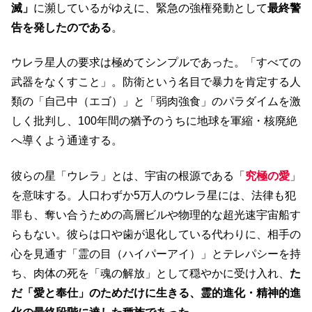
滅」
に瀕しているがゆえに、緊急の強権発動として
最終警
告を発したのである
。
ウレラ星人の要求は極めてシンプルであった。「すべての
武器をなくすこと」。防衛という名目で暴力を肯定する人
類の「自己中（エゴ）」と「弱肉強食」のパラダイムを激
しく批判し、100年間の猶予のうちに地球を軍縮・核廃絶
へ導くよう通達する。
彼らの星「ウレラ」とは、宇宙の根源である「
究極の愛
」
を意味する。人口わずか5万人のウレラ星には、法律も犯
罪も、奪い合うための高層ビルや物理的な超光速宇宙船す
らもない。彼らは口や歯が退化している代わりに、相手の
心を見通す「霊の目（ハイパーアイ）」とテレパシーを持
ち、肉体の死を「魂の解放」として穏やかに受け入れ、
た
だ「愛と奉仕」のためだけに生きる、霊的進化・精神的進