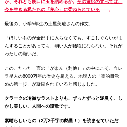
か、それとも銃口に玉を詰めるか。
その選択のすべては、
今を生きる私たちの「良心」に委ねられている
――
。
最後の、小学5年生の土屋美遼さんの作文、
「ほしいものが全部手に入らなくても、すこしぐらいがま
んすることがあっても、弱い人が犠牲にならない。それが
わたしの願いだ」
この、たった一言の「がまん（利他）」の中にこそ、ウレ
ラ星人の8000万年の歴史を超える、地球人の「霊的目覚
めの第一歩」が凝縮されていると感じました。
クラークの冷徹なラストよりも、ずっとずっと泥臭く、し
かし美しい、人間への讃歌です。
素晴らしいもの（2万2千字の熱量！）を読ませていただ