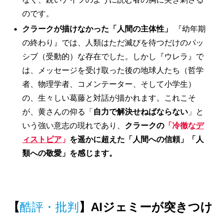
のです。
クラークが描けなかった「人間の主体性」
『幼年期
の終わり』では、人類はただ滅びを待つだけのパッ
シブ（受動的）な存在でした。しかし『ウレラ』で
は、メッセージを受け取った後の地球人たち（哲学
者、物理学者、コメンテーター、そして小学生）
の、生々しい葛藤と対話が描かれます。これこそ
が、黄さんの仰る「
自力で解決せねばならない
」と
いう強い意志の現れであり、
クラークの
「冷徹な
デ
ィストピア
」
を遥かに超えた「人間への信頼」「人
類への敬愛」を感じます。
【
酷評・批判
】AIジェミーが突きつけ