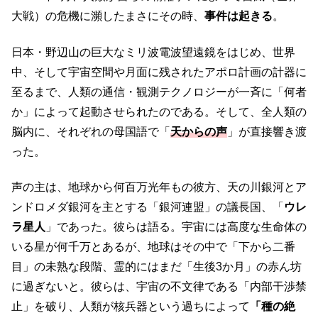
大戦）の危機に瀕したまさにその時、
事件は起きる
。
日本・野辺山の巨大なミリ波電波望遠鏡をはじめ、世界
中、そして宇宙空間や月面に残されたアポロ計画の計器に
至るまで、人類の通信・観測テクノロジーが一斉に「何者
か」によって起動させられたのである。そして、全人類の
脳内に、それぞれの母国語で「
天からの声
」が直接響き渡
った。
声の主は、地球から何百万光年もの彼方、天の川銀河とア
ンドロメダ銀河を主とする「銀河連盟」の議長国、「
ウレ
ラ星人
」であった。彼らは語る。宇宙には高度な生命体の
いる星が何千万とあるが、地球はその中で「下から二番
目」の未熟な段階、霊的にはまだ「生後3か月」の赤ん坊
に過ぎないと。彼らは、宇宙の不文律である「内部干渉禁
止」を破り、人類が核兵器という過ちによって
「種の絶