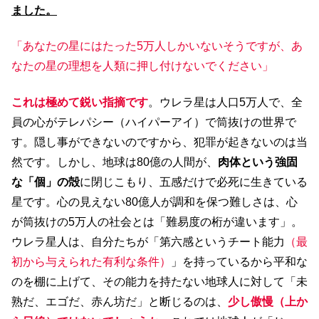
ました。
「あなたの星にはたった5万人しかいないそうですが、あ
なたの星の理想を人類に押し付けないでください」
これは極めて鋭い指摘です
。ウレラ星は人口5万人で、全
員の心がテレパシー（ハイパーアイ）で筒抜けの世界で
す。隠し事ができないのですから、犯罪が起きないのは当
然です。しかし、地球は80億の人間が、
肉体という強固
な「個」の殻
に閉じこもり、五感だけで必死に生きている
星です。心の見えない80億人が調和を保つ難しさは、心
が筒抜けの5万人の社会とは「難易度の桁が違います」。
ウレラ星人は、自分たちが「第六感というチート能力
（最
初から与えられた有利な条件）
」を持っているから平和な
のを棚に上げて、その能力を持たない地球人に対して「未
熟だ、エゴだ、赤ん坊だ」と断じるのは、
少し傲慢（上か