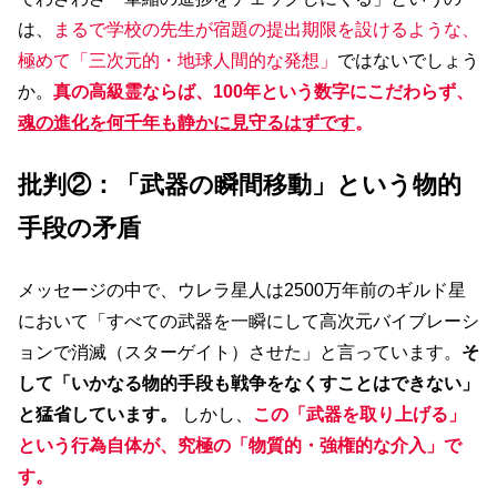
は、
まるで学校の先生が宿題の提出期限を設けるような、
極めて「三次元的・地球人間的な発想」
ではないでしょう
か。
真の高級霊ならば、100年という数字にこだわらず、
魂の進化を何千年も静かに見守るはずです
。
批判②：「武器の瞬間移動」という物的
手段の矛盾
メッセージの中で、ウレラ星人は2500万年前のギルド星
において「すべての武器を一瞬にして高次元バイブレーシ
ョンで消滅（スターゲイト）させた」と言っています。
そ
して「いかなる物的手段も戦争をなくすことはできない」
と猛省しています。
しかし、
この「武器を取り上げる」
という行為自体が、究極の「物質的・強権的な介入」で
す。