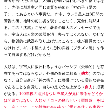
著者が言いたいのは、人類はか弱く憐れむべき生物ではな
く、内側に創造主と同じ資質を秘めた「神の子（愛の
子）」であるという事実だ。 作中、ウレラ星人は3日間の
警告の後、地球の前に姿を現すことなく、完全に沈黙す
る。この「沈滅」こそが、著者の最大のメッセージであ
る。宇宙人は人類の武器を消し去ってはくれない。なぜな
ら、物質的に武器を取り上げたところで、魂が目覚めてい
なければ、ギルド星のように別の兵器（プラズマ砲）を作
って自滅するだけだからだ。
人類は、宇宙人に救われるようなパッシブ（受動的）な存
在であってはならない。外側の奇跡に頼る（
他力
）のでは
なく、自分自身が「神の椅子」に腰掛けている霊的な存在
であることを自覚し、自らの足で立ち上がる（
自力
）必要
がある。
100年後の進捗をウレラ星人が見に来るかどうか
は問題ではない。人類が「自らの良心という羅針盤」を以
て、今ここで、
この競争社会の中で「愛と奉仕」を実践で