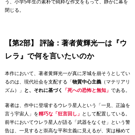
う、小学5年生の素朴で純粋な作文をもって、静かに幕を
閉じる。
【第2部】 評論：著者黄輝光一は『ウ
レラ』で何を言いたいのか
本作において、著者黄輝光一が真に牙城を崩そうとしてい
るのは、現代社会を支配する「
物質中心主義
（マテリアリ
ズム）」
と、それに基づく
「死への恐怖と無知」
である。
著者は、作中に登場するウレラ星人という「一見、正論を
言う宇宙人」を
精巧な「狂言回し」
として配置している。
前半においてウレラ星人が語る「武器をなくせ」という警
告は、一見すると崇高な平和主義に見えるが、実は極めて