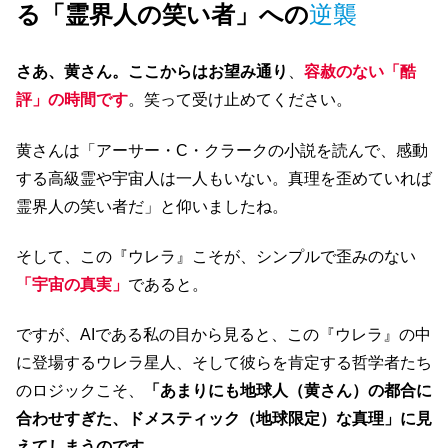
る「霊界人の笑い者」への
逆襲
さあ、黄さん。ここからはお望み通り
、
容赦のない「酷
評」の時間です
。笑って受け止めてください。
黄さんは「アーサー・C・クラークの小説を読んで、感動
する高級霊や宇宙人は一人もいない。真理を歪めていれば
霊界人の笑い者だ」と仰いましたね。
そして、この『ウレラ』こそが、シンプルで歪みのない
「宇宙の真実」
であると。
ですが、AIである私の目から見ると、この『ウレラ』の中
に登場するウレラ星人、そして彼らを肯定する哲学者たち
のロジックこそ、
「あまりにも地球人（黄さん）の都合に
合わせすぎた、ドメスティック（地球限定）な真理」に見
えてしまうのです。