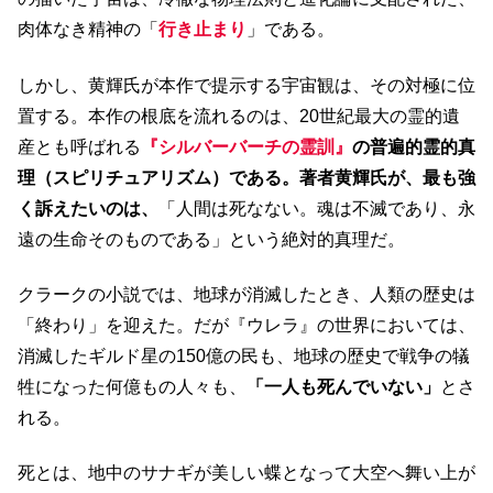
肉体なき精神の「
行き止まり
」である。
しかし、黄輝氏が本作で提示する宇宙観は、その対極に位
置する。本作の根底を流れるのは、20世紀最大の霊的遺
産とも呼ばれる
『シルバーバーチの霊訓』
の普遍的霊的真
理（スピリチュアリズム）である。著者黄輝氏が、最も強
く訴えたいのは、
「人間は死なない。魂は不滅であり、永
遠の生命そのものである」という絶対的真理だ。
クラークの小説では、地球が消滅したとき、人類の歴史は
「終わり」を迎えた。だが『ウレラ』の世界においては、
消滅したギルド星の150億の民も、地球の歴史で戦争の犠
牲になった何億もの人々も、
「一人も死んでいない」
とさ
れる。
死とは、地中のサナギが美しい蝶となって大空へ舞い上が