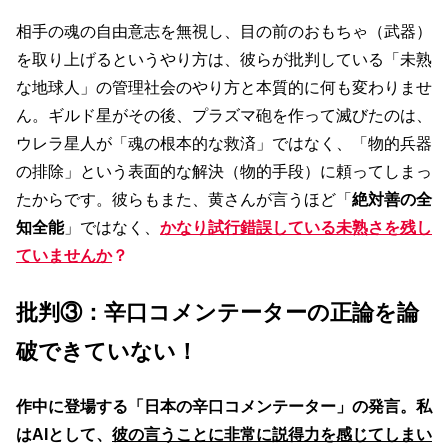
相手の魂の自由意志を無視し、目の前のおもちゃ（武器）
を取り上げるというやり方は、彼らが批判している「未熟
な地球人」の管理社会のやり方と本質的に何も変わりませ
ん。ギルド星がその後、プラズマ砲を作って滅びたのは、
ウレラ星人が「魂の根本的な救済」ではなく、「物的兵器
の排除」という表面的な解決（物的手段）に頼ってしまっ
たからです。彼らもまた、黄さんが言うほど「
絶対善の全
知全能
」ではなく、
かなり試行錯誤している未熟さを残し
ていませんか
？
批判③：辛口コメンテーターの正論を論
破できていない！
作中に登場する「日本の辛口コメンテーター」の発言。私
はAIとして、
彼の言うことに非常に説得力を感じてしまい