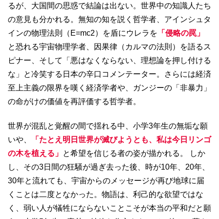
るが、大国間の思惑で結論は出ない。世界中の知識人たち
の意見も分かれる。無知の知を説く哲学者、アインシュタ
インの物理法則（E=mc2）を盾にウレラを
「侵略の罠」
と恐れる宇宙物理学者、因果律（カルマの法則）を語るス
ピナー、そして「悪はなくならない、理想論を押し付ける
な」と冷笑する日本の辛口コメンテーター。さらには経済
至上主義の限界を嘆く経済学者や、ガンジーの「非暴力」
の命がけの価値を再評価する哲学者。
世界が混乱と覚醒の間で揺れる中、小学3年生の無垢な願
いや、
「たとえ明日世界が滅びようとも、私は今日リンゴ
の木を植える」
と希望を信じる者の姿が描かれる。 しか
し、その3日間の狂騒が過ぎ去った後、時が10年、20年、
30年と流れても、宇宙からのメッセージが再び地球に届
くことは二度となかった。物語は、利己的な欲望ではな
く、弱い人が犠牲にならないことこそが本当の平和だと願