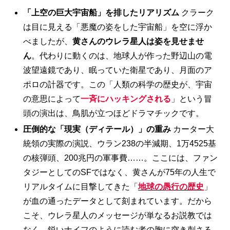
「上空の巨大宇宙船」を排したリアリズム
クラーク
は目に見える「悪魔の姿をした宇宙船」を空に浮か
べましたが、
黄さんのウレラ星人は姿を見せませ
ん
。代わりに動くのは、地球人が作った野辺山の電
波望遠鏡であり、眠っていた衛星であり、月面のア
ポロの計器です。この「人類の科学の歴史が、宇宙
の意思によって
一斉にハッキングされる
」という冒
頭の演出は、鳥肌が立つほどドラマチックです。
圧倒的な「現実（ディテール）」の重み
カーター大
統領の実際の演説、ウラン238の半減期、1万4525基
の核弾頭、200兆円の軍事費……。ここには、ファン
タジーとしてのSFではなく、黄さんが75年の人生で
リアルタイムに目撃してきた「
地球の愚行の歴史
」
が血の通ったデータとして刻まれています。だから
こそ、ウレラ星人のメッセージが単なるお説教では
なく、鋭いナイフのように読む者の胸に突き刺さる