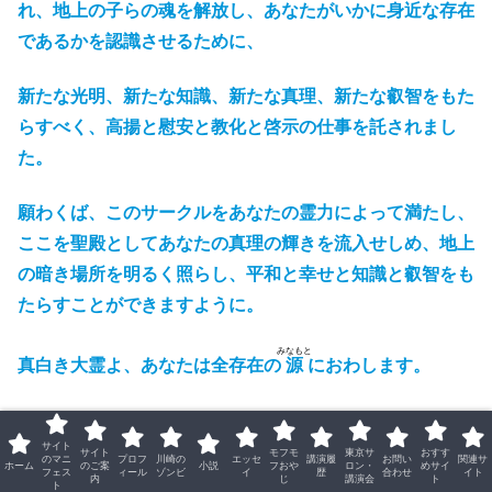
れ、地上の子らの魂を解放し、あなたがいかに身近な存在
であるかを認識させるために、
新たな光明、新たな知識、新たな真理、新たな叡智をもた
らすべく、高揚と慰安と教化と啓示の仕事を託されまし
た。
願わくば、このサークルをあなたの霊力によって満たし、
ここを聖殿としてあなたの真理の輝きを流入せしめ、地上
の暗き場所を明るく照らし、平和と幸せと知識と叡智をも
たらすことができますように。
みなもと
真白き大霊よ、あなたは全存在の
源
におわします。
あなたは始まりです。あなたは終極です。
サイト
サイト
モフモ
東京サ
おすす
のマニ
プロフ
川崎の
エッセ
講演履
お問い
関連サ
ホーム
のご案
小説
フおや
ロン・
めサイ
すべてのものに存在し、すべての層に顕現しておられま
フェス
ィール
ゾンビ
イ
歴
合わせ
イト
内
じ
講演会
ト
ト