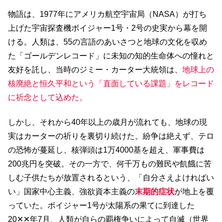
物語は、1977年にアメリカ航空宇宙局（NASA）が打ち
上げた宇宙探査機ボイジャー1号・2号の史実から幕を開
ける。人類は、55の言語のあいさつと地球の文化を収め
た「ゴールデンレコード」に未知の知的生命体への憧れと
友好を託し、当時のジミー・カーター大統領は、
地球上の
核廃絶と恒久平和という「直面している課題」をレコード
に祈念として込めた。
しかし、それから40年以上の歳月が流れても、地球の現
実はカーターの祈りを裏切り続けた。紛争は絶えず、テロ
の恐怖が蔓延し、核弾頭は1万4000基を超え、軍事費は
200兆円を突破。その一方で、何千万もの難民や飢餓に苦
しむ子供たちが放置されるという、「自分さえよければい
い」国家中心主義、強欲資本主義の
末期的症状
が地上を覆
っていた。ボイジャー1号が太陽系の果てに到達した
20✕✕年7月、人類が自らの覇権争いによって自滅（世界