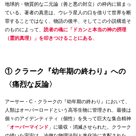
地球的・物質的な二元論（善と悪の対立）の枠内に留まっ
ている。著者の真意は、ウレラ星人の口を借りて世界を断
罪することではなく、物語の後半、そしてこの小説構造そ
のものによって、
読者の魂に「ドカンと本当の神の摂理
（霊的真理）」を叩きつけることにある
。
① クラーク『幼年期の終わり』への
〈痛烈な反論〉
アーサー・C・クラークの『幼年期の終わり』において、
人類はオーバーロードという高等生物に管理され、最後は
個々のアイデンティティ（個性）を失って巨大な集合精神
「
オーバーマインド
」に吸収・消滅させられた。クラーク
の描いた宇宙は、冷徹な物理法則と進化論に支配された、