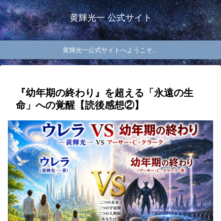
黄輝光一 公式サイト
黄輝光一公式サイトへようこそ。
『幼年期の終わり』を超える「永遠の生
命」への覚醒【読後感想②】