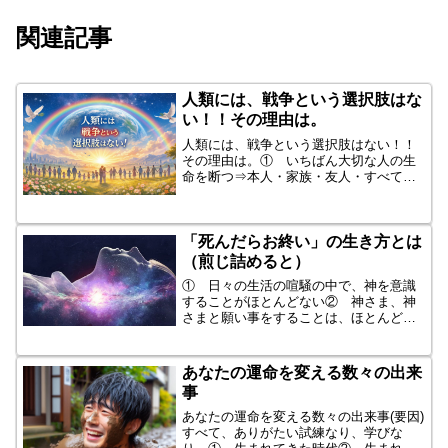
関連記事
人類には、戦争という選択肢はな
い！！その理由は。
人類には、戦争という選択肢はない！！
その理由は。① いちばん大切な人の生
命を断つ⇒本人・家族・友人・すべての
人間② いのちの大切さをまったく分か
っていない→物と同じ・消耗品・代用品
③ 命・命・命・命・命・一番大切なの
「死んだらお終い」の生き方とは
は命だ！！④ 国家ではな...
（煎じ詰めると）
① 日々の生活の喧騒の中で、神を意識
することがほとんどない② 神さま、神
さまと願い事をすることは、ほとんどな
い③ 神の存在を、考えることはない
④ 神の存在を否定する。⑤ この世
は、理不尽だと思っている。⑥ 「諸行
あなたの運命を変える数々の出来
無常」だと思っている。⑦ 人...
事
あなたの運命を変える数々の出来事(要因)
すべて、ありがたい試練なり、学びな