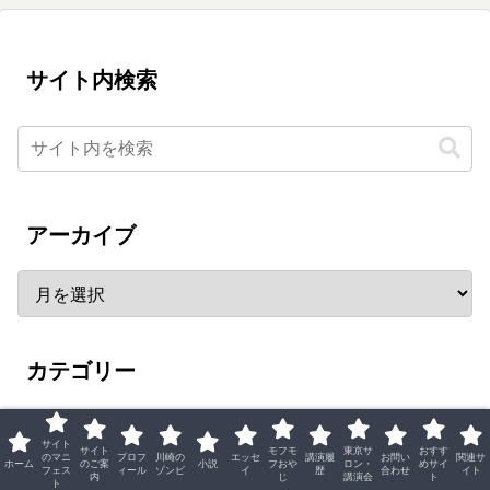
サイト内検索
アーカイブ
カテゴリー
1
マニュフェスト
サイト
サイト
モフモ
東京サ
おすす
のマニ
プロフ
川崎の
エッセ
講演履
お問い
関連サ
ホーム
のご案
小説
フおや
ロン・
めサイ
1
モフモフおやじのひとりごと
フェス
ィール
ゾンビ
イ
歴
合わせ
イト
内
じ
講演会
ト
ト