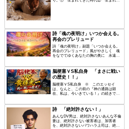
り。① 生まれてきた時代② 生まれた
環境（国家・地域・宗教）③ 生まれて
きた両親の問題④ 生まれつきの障害
⑤ 幼少期の「インナーチャイルド」
〔トラウマ〕⑥ いじめ⑦ ...
詩「魂の夜明け」いつか会える。
再会のプレリュード
詩「魂の夜明け」副題「いつか会える。
再会のプレリュード」風がやさしく 魂
をなでてゆくあなたの胸の奥に 永遠の
鼓動がある心臓は止まっても いのちは
止まらない形が消えても 愛は残り 光
となる春はめぐる 山に来て 里に来て
脳梗塞ＶS私自身 「まさに戦い
そして あなたの“死後”...
の歴史！！」
脳梗塞ＶS私自身 ※ このエッセイ
は、なんと、この前の『神の通路は顕
在、私は、今いきている！』の続きで
す。前のエッセイを、是非、お読みくだ
さい。「まさに我が、戦いの歴史！！」
ズバリ、脳の検査で「スペクト検査」と
詩 「絶対許さない！」
はどういう検査ですか?質問です...
あんなDV男は、絶対許さないあんな不倫
妻は、絶対許さない被害者は、加害者
を、絶対許さないパワハラ上司は、絶対