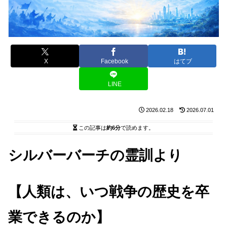
X
Facebook
はてブ
LINE
2026.02.18
2026.07.01
この記事は
約6分
で読めます。
シルバーバーチの霊訓より
【人類は、いつ戦争の歴史を卒
業できるのか】