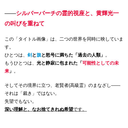
――
シルバーバーチの霊的視座と、黄輝光一
の叫びを重ねて
この「タイトル画像」は、二つの世界を同時に映していま
す。
ひとつは、
剣
と
旗
と怒号に満ちた「過去の人類」
。
もうひとつは、
光と静寂に包まれた「
可能性としての未
来
」
。
そしてその境界に立つ、老賢者(高級霊）のまなざし――
それは「裁き」ではない。
失望でもない。
深い理解と、なお捨てきれぬ希望
です。