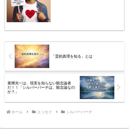
許さない日本をダメにした政治家は、絶
対許さない今、日本中に、「絶対許さな
い」が蔓延中。プーチンは、ウクライナ
を絶対許さないウクライナ...
「霊的真理を知る」とは
黄輝光一は、現実を知らない観念論者
だ！！「シルバーバーチは、観念論なの
か？」
ホーム
エッセイ
シルバーバーチ