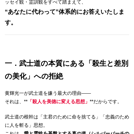
ッセイ観・霊訓観をすべて踏まえて、
“あなたに代わって”体系的にお答えいたしま
す。
一．武士道の本質にある「殺生と差別
の美化」への拒絶
黄輝光一が武士道を嫌う最大の理由――
それは、**
「殺人を美徳に変える思想」
**だからです。
武士道の根幹は「主君のために命を捨てる」「忠義のため
に人を斬る」思想。
これは、
愛と霊性を基盤とする真の道（シルバーバーチの