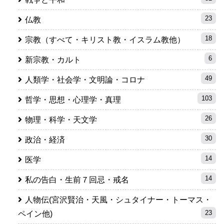
23
仏教
18
宗教（すべて・キリスト教・イスラム教他）
6
新宗教・カルト
49
人類学・社会学・文明論・コロナ
103
哲学・思想・心理学・真理
26
物理・科学・天文学
30
政治・経済
14
医学
14
私の告白・生前７回忌・戒名
人物伝(宮沢賢治・天風・シュタイナー・トーマス・
23
ペイン他)