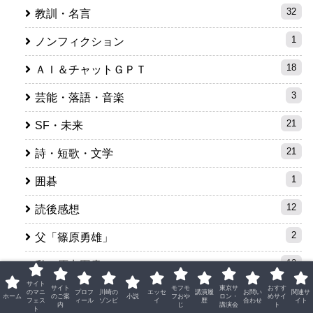
32
教訓・名言
1
ノンフィクション
18
ＡＩ＆チャットＧＰＴ
3
芸能・落語・音楽
21
SF・未来
21
詩・短歌・文学
1
囲碁
12
読後感想
2
父「篠原勇雄」
12
私の原点図書
サイト
サイト
モフモ
東京サ
おすす
16
ＶＳシリーズ。黄輝光一ＶＳ
のマニ
プロフ
川崎の
エッセ
講演履
お問い
関連サ
ホーム
のご案
小説
フおや
ロン・
めサイ
フェス
ィール
ゾンビ
イ
歴
合わせ
イト
内
じ
講演会
ト
ト