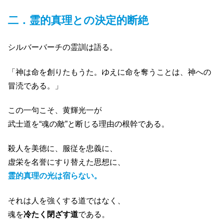
二．霊的真理との決定的断絶
シルバーバーチの霊訓は語る。
「神は命を創りたもうた。ゆえに命を奪うことは、神への
冒涜である。」
この一句こそ、黄輝光一が
武士道を“魂の敵”と断じる理由の根幹である。
殺人を美徳に、服従を忠義に、
虚栄を名誉にすり替えた思想に、
霊的真理の光は宿らない。
それは人を強くする道ではなく、
魂を
冷たく閉ざす道
である。