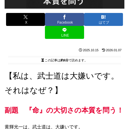
X
Facebook
はてブ
LINE
2025.10.15
2026.01.07
この記事は
約6分
で読めます。
【私は、武士道は大嫌いです。
それはなぜ？】
副題 『命』の大切さの本質を問う！
黄輝光一は、武士道は、大嫌いです。