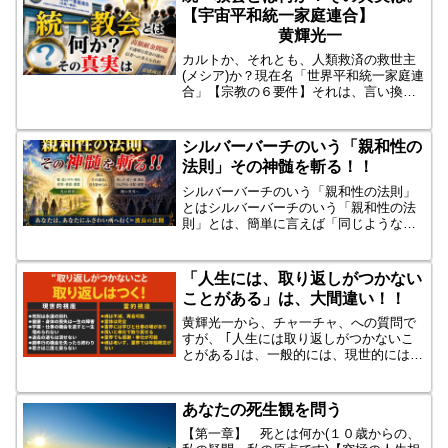
を覚えねばならぬ」これ...
【宇宙平和統一家庭連合】
黄輝光一
カルトか、それとも、人類救済の救世主
(メシア)か？現在名「世界平和統一家庭連
合」【宗教の６要件】それは、言い換え
れば、広義のカルト認定の、【６要素】
でもあります。① 「神」 「神」とは
〔全宇宙の創造神〕。本来、神は一つの
シルバーバーチのいう「親和性の
はず。なぜか、神のし...
法則」その神髄を斬る！！
シルバーバーチのいう「親和性の法則」
とはシルバーバーチのいう「親和性の法
則」とは、簡単に言えば「同じような
心・性格・波長を持つ者どうしが自然に
引き寄せられる」という宇宙の法則で
す。地上でも、明るい人には明るい人が
「人生には、取り返しがつかない
集まり、思いやりのある人には...
ことがある」は、大間違い！！
黄輝光一から、チャ一チャ、への質問で
すが、 ｢人生には取り返しがつかないこ
とがある｣は、一般的には、現世的には、
その通りです。となりますが、霊的視座
から見て、それに対して、具体例あげて
反論してもらいたし。 黄ちゃんは、真実
あなたの死生観を問う
を知っていますよ。...
【第一章】 死とは何か(１０歳からの、