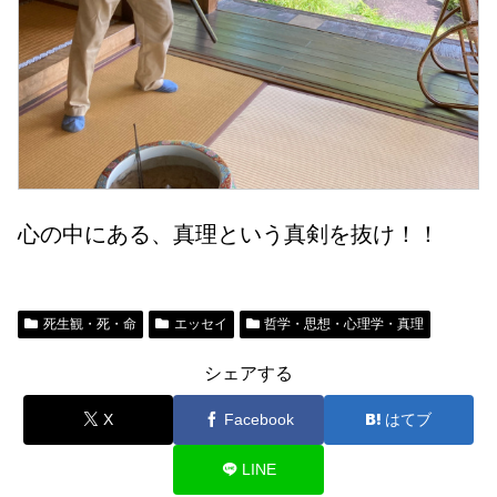
心の中にある、真理という真剣を抜け！！
死生観・死・命
エッセイ
哲学・思想・心理学・真理
シェアする
X
Facebook
はてブ
LINE