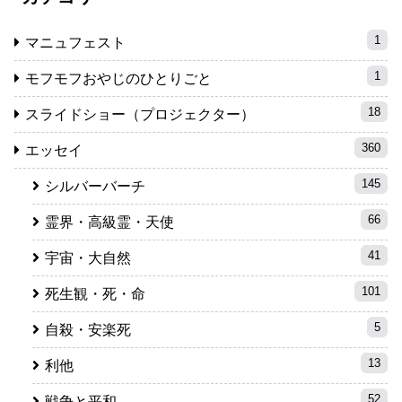
1
マニュフェスト
1
モフモフおやじのひとりごと
18
スライドショー（プロジェクター）
360
エッセイ
145
シルバーバーチ
66
霊界・高級霊・天使
41
宇宙・大自然
101
死生観・死・命
5
自殺・安楽死
13
利他
52
戦争と平和