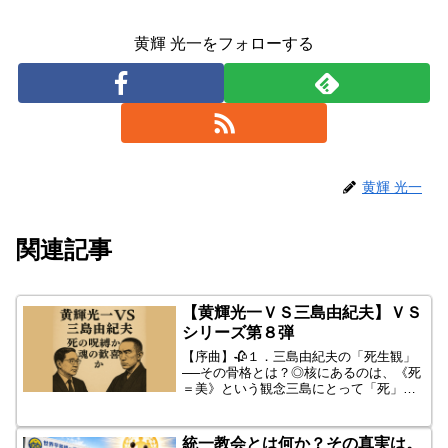
黄輝 光一をフォローする
黄輝 光一
関連記事
【黄輝光一ＶＳ三島由紀夫】ＶＳ
シリーズ第８弾
【序曲】🥀１．三島由紀夫の「死生観」
──その骨格とは？◎核にあるのは、《死
＝美》という観念三島にとって「死」は
単なる終焉ではなく、生の完成、美の極
致、理念の実現でした。彼の名言の一つ
にこうあります。「生きながら死ぬこと
統一教会とは何か？その真実は。