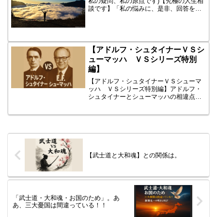
私の疑問、私の原点です)【究極の人生相
談です】「私の悩みに、是非、回答をい
ただきたいです。よろしくお願い致しま
す。」この問題に、答えられますか？全
ての人を納得させる「回答」（正解）
は、ありますか？という...
【アドルフ・シュタイナーＶＳシ
ューマッハ ＶＳシリーズ特別
編】
【アドルフ・シュタイナーＶＳシューマ
ッハ ＶＳシリーズ特別編】アドルフ・
シュタイナーとシューマッハの相違点と
同意点を、徹底解説せよ。ＶSシリーズ
の特別編です。たとえば、①死生観②人
間観③世界観(宗教）④社会構想⑤経済⑥
政策⑦教育⑧農業⑨自然...
【武士道と大和魂】との関係は。
「武士道・大和魂・お国のため」。あ
あ、三大憂国は間違っている！！