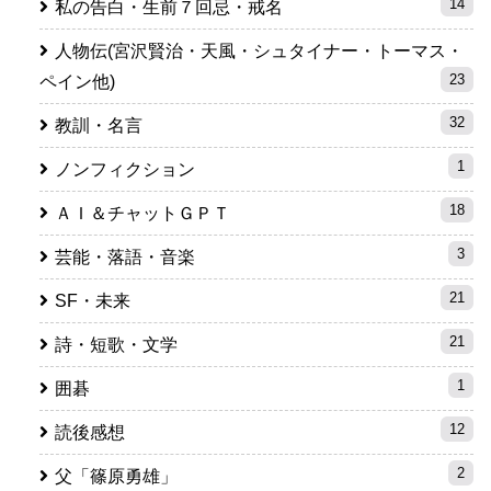
14
私の告白・生前７回忌・戒名
人物伝(宮沢賢治・天風・シュタイナー・トーマス・
23
ペイン他)
32
教訓・名言
1
ノンフィクション
18
ＡＩ＆チャットＧＰＴ
3
芸能・落語・音楽
21
SF・未来
21
詩・短歌・文学
1
囲碁
12
読後感想
2
父「篠原勇雄」