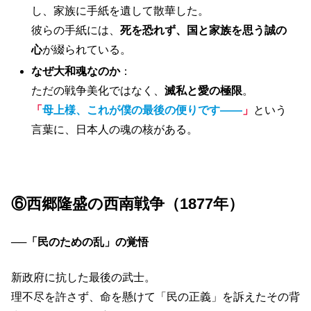
し、家族に手紙を遺して散華した。
彼らの手紙には、
死を恐れず、国と家族を思う誠の
心
が綴られている。
なぜ大和魂なのか
：
ただの戦争美化ではなく、
滅私と愛の極限
。
「
母上様、これが僕の最後の便りです――
」
という
言葉に、日本人の魂の核がある。
⑥西郷隆盛の西南戦争（1877年）
──
「民のための乱」の覚悟
新政府に抗した最後の武士。
理不尽を許さず、命を懸けて「民の正義」を訴えたその背