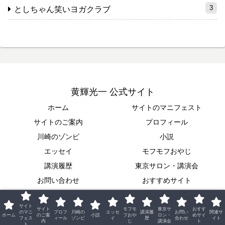
3
としちゃん笑いヨガクラブ
黄輝光一 公式サイト
ホーム
サイトのマニフェスト
サイトのご案内
プロフィール
川崎のゾンビ
小説
エッセイ
モフモフおやじ
講演履歴
東京サロン・講演会
お問い合わせ
おすすめサイト
関連サイト
サイト
サイト
モフモ
東京サ
おすす
© 2018 黄輝光一 公式サイト.
のマニ
プロフ
川崎の
エッセ
講演履
お問い
関連サ
ホーム
のご案
小説
フおや
ロン・
めサイ
フェス
ィール
ゾンビ
イ
歴
合わせ
イト
内
じ
講演会
ト
ト