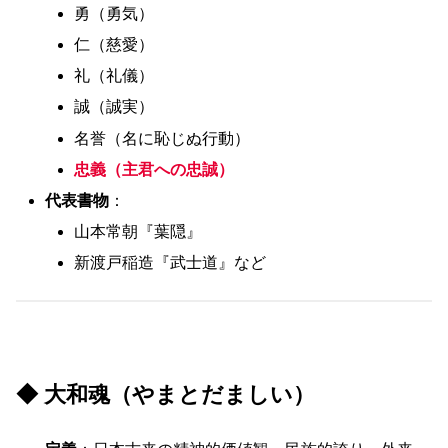
勇（勇気）
仁（慈愛）
礼（礼儀）
誠（誠実）
名誉（名に恥じぬ行動）
忠義（主君への忠誠）
代表書物
：
山本常朝『葉隠』
新渡戸稲造『武士道』など
◆ 大和魂（やまとだましい）