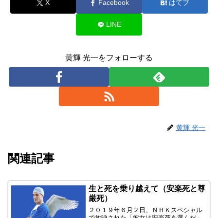
X
Facebook
はてブ
LINE
黄輝 光一をフォローする
黄輝 光一
関連記事
生と死を乗り越えて（安楽死と尊
厳死）
２０１９年６月２日、ＮＨＫスペシャル
で放映された「彼女は安楽死を選んだ」