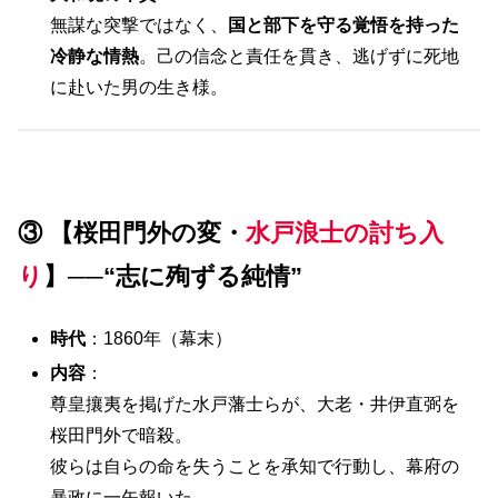
無謀な突撃ではなく、
国と部下を守る覚悟を持った
冷静な情熱
。己の信念と責任を貫き、逃げずに死地
に赴いた男の生き様。
③ 【桜田門外の変・
水戸浪士の討ち入
り
】──“志に殉ずる純情”
時代
：1860年（幕末）
内容
：
尊皇攘夷を掲げた水戸藩士らが、大老・井伊直弼を
桜田門外で暗殺。
彼らは自らの命を失うことを承知で行動し、幕府の
暴政に一矢報いた。