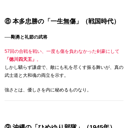
⑧ 本多忠勝の「一生無傷」（戦国時代）
──
剛勇と礼節の武将
57回の合戦を戦い、一度も傷を負わなかった剣豪にして
「徳川四天王」
。
しかし驕らず謙虚で、敵にも礼を尽くす振る舞いが、真の
武士道と大和魂の両立を示す。
強さとは、優しさを内に秘めるものなり。
⑨ 沖縄の「ひめゆり部隊」（1945年）