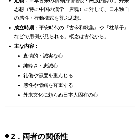
定義
：日本古来の精神的価値観・民族的誇り。外来
思想（特に中国の漢学＝唐魂）に対して、日本独自
の感性・行動様式を尊ぶ思想。
成立時期
：平安時代の『古今和歌集』や『枕草子』
などで用例が見られる。概念は古代から。
主な内容
：
直情的・誠実な心
純粋さ・忠誠心
礼儀や節度を重んじる
感性や情緒を尊重する
外来文化に頼らぬ日本人固有の心
◉ 2．両者の関係性