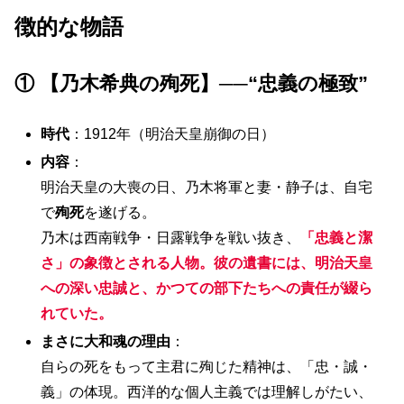
徴的な物語
① 【乃木希典の殉死】──“忠義の極致”
時代
：1912年（明治天皇崩御の日）
内容
：
明治天皇の大喪の日、乃木将軍と妻・静子は、自宅
で
殉死
を遂げる。
乃木は西南戦争・日露戦争を戦い抜き、
「忠義と潔
さ」の象徴とされる人物。彼の遺書には、明治天皇
への深い忠誠と、かつての部下たちへの責任が綴ら
れていた。
まさに大和魂の理由
：
自らの死をもって主君に殉じた精神は、「忠・誠・
義」の体現。西洋的な個人主義では理解しがたい、