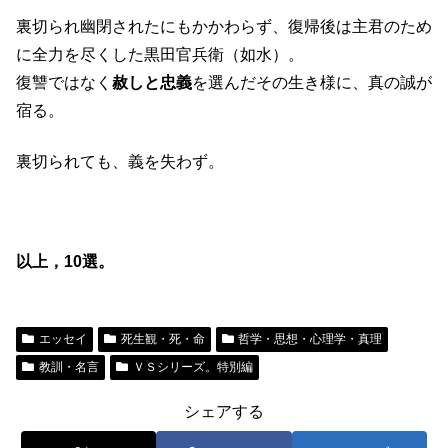
裏切られ幽閉されたにもかかわらず、復帰後は主君のため
に全力を尽くした黒田官兵衛（如水）。
復讐ではなく
赦しと忠義
を選んだその生き様に、真の誠が
宿る。
裏切られても、義を失わず。
以上，10選。
エッセイ
死生観・死・命
哲学・思想・心理学・真理
教訓・名言
ＶＳシリーズ。特別編
シェアする