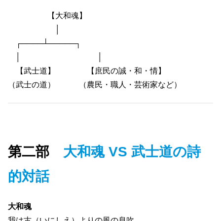
【大和魂】
│
┌────┴─────┐
│ │
【武士道】 【庶民の誠・和・情】
（武士の道） （農民・職人・芸術家など）
第二部
大和魂 VS 武士道の詩
的対話
大和魂
我は古（いにしえ）よりの風の息吹、