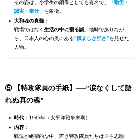
その姿は、小学生の銅像としても有名で、
「勤労・
誠実・奉仕」
を象徴。
大和魂の真髄
：
戦場ではなく
生活の中に宿る誠
。地味でありなが
ら、日本人の心の奥にある
“慎ましき強さ”
を見せた
人物。
⑤ 【特攻隊員の手紙】──“涙なくして語
れぬ真の魂”
時代
：1945年（太平洋戦争末期）
内容
：
戦況が絶望的な中、若き特攻隊員たちは自ら志願