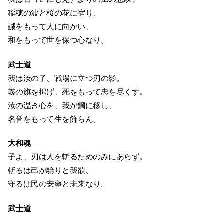
稲穂の波と桜の花に宿り、
誠をもって人に向かい、
和をもって世を保つ心なり。
武士道
我は汝の子、戦場に立つ刃の影。
義の旗を掲げ、死をもって忠を尽くす。
汝の温き心を、我が鋼に移し、
名誉をもって生を飾らん。
大和魂
子よ、刃は人を斬るためのみにあらず。
斬るは己が驕りと我欲、
守るは民の安寧と未来なり。
武士道