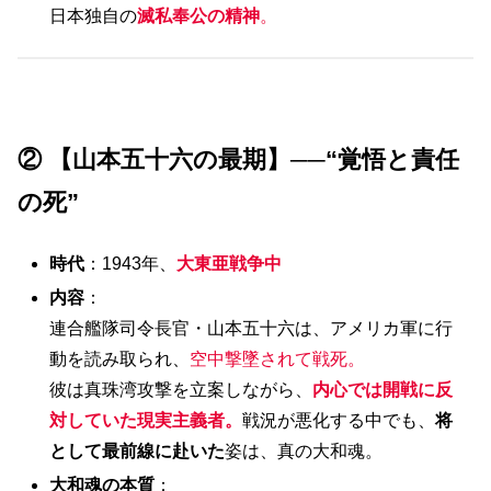
日本独自の
滅私奉公の精神
。
② 【山本五十六の最期】──“覚悟と責任
の死”
時代
：1943年、
大東亜戦争中
内容
：
連合艦隊司令長官・山本五十六は、アメリカ軍に行
動を読み取られ、
空中撃墜されて戦死。
彼は真珠湾攻撃を立案しながら、
内心では開戦に反
対していた現実主義者。
戦況が悪化する中でも、
将
として最前線に赴いた
姿は、真の大和魂。
大和魂の本質
：