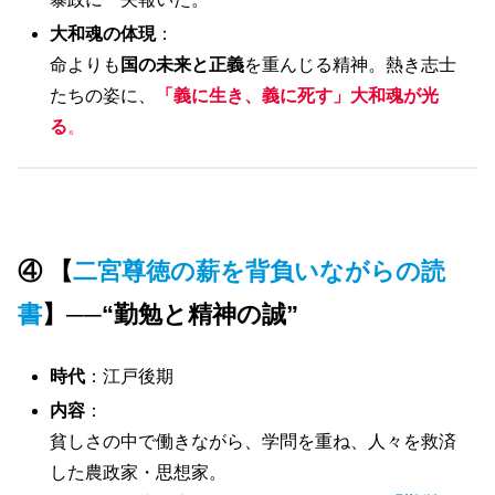
大和魂の体現
：
命よりも
国の未来と正義
を重んじる精神。熱き志士
たちの姿に、
「義に生き、義に死す」大和魂が光
る
。
④ 【
二宮尊徳の薪を背負いながらの読
書
】──“勤勉と精神の誠”
時代
：江戸後期
内容
：
貧しさの中で働きながら、学問を重ね、人々を救済
した農政家・思想家。