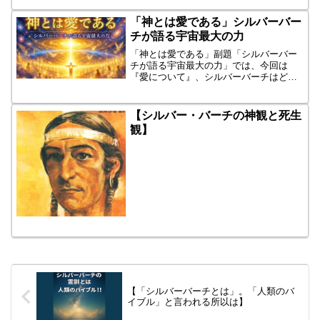
中主義的な教育であり、根本的に間違っ
ていると思いますが、いかがで...
「神とは愛である」シルバーバー
チが語る宇宙最大の力
「神とは愛である」副題「シルバーバー
チが語る宇宙最大の力」では、今回は
『愛について』、シルバーバーチはどう
語っているのでしょうか。ここで、その
愛について語っている「シルバーバーチ
の祈り」から、その部分を朗読します。
【シルバー・バーチの神観と死生
そして、いつものように、チ...
観】
【「シルバーバーチとは」。「人類のバ
イブル」と言われる所以は】