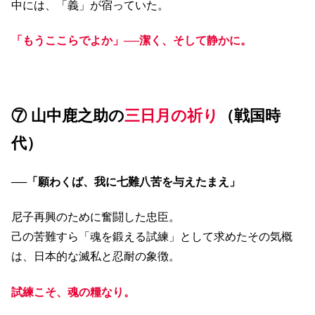
中には、「義」が宿っていた。
「もうここらでよか」──潔く、そして静かに。
⑦ 山中鹿之助の
三日月の祈り
（戦国時
代）
──
「願わくば、我に七難八苦を与えたまえ」
尼子再興のために奮闘した忠臣。
己の苦難すら「魂を鍛える試練」として求めたその気概
は、日本的な滅私と忍耐の象徴。
試練こそ、魂の糧なり。