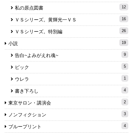
12
私の原点図書
16
ＶＳシリーズ。黄輝光一ＶＳ
26
ＶＳシリーズ。特別編
19
小説
9
告白~よみがえれ魂~
5
ピック
1
ウレラ
4
書き下ろし
2
東京サロン・講演会
3
ノンフィクション
4
ブループリント