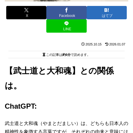
X
Facebook
はてブ
LINE
2025.10.15
2026.01.07
この記事は
約6分
で読めます。
【武士道と大和魂】との関係
は。
ChatGPT:
武士道と大和魂（やまとだましい）は、どちらも日本人の
精神性を象徴する言葉ですが、それぞれの由来と意味には