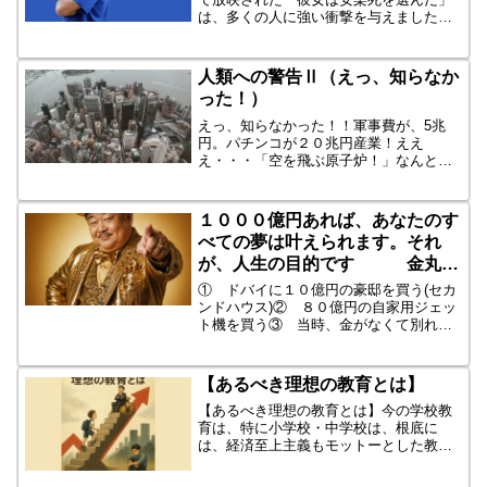
は、多くの人に強い衝撃を与えました。
難病である「多系統萎縮症」にかかり、
「死にたくても死ねない私にとって、安
楽死は最後の希望の光なんです」と語
人類への警告Ⅱ（えっ、知らなか
り、日本人で初めて「スイス...
った！）
えっ、知らなかった！！軍事費が、5兆
円。パチンコが２０兆円産業！ええ
え・・・「空を飛ぶ原子炉！」なんと、
１９７８年１月『原子炉搭載の衛星、コ
スモ９５４号』が、カナダに落下しまし
た。原子炉の放射性物質が地上に広範囲
１０００億円あれば、あなたのす
にまき散らされました。旧ソ連...
べての夢は叶えられます。それ
が、人生の目的です 金丸金
造
① ドバイに１０億円の豪邸を買う(セカ
ンドハウス)② ８０億円の自家用ジェッ
ト機を買う③ 当時、金がなくて別れた
女房に、１０億円を叩きつける④ 宝く
じを買うのをやめた。当たっても１０億
円じゃ話にならん⑤ 久しぶりにクラス
【あるべき理想の教育とは】
会の幹事を任された、...
【あるべき理想の教育とは】今の学校教
育は、特に小学校・中学校は、根底に
は、経済至上主義もモットーとした教
育。競争社会で生きのこれる教育。競争
社会で勝ち組になれるような教育、自己