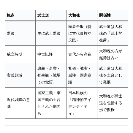
観点
武士道
大和魂
関係性
民衆全般（特
武士道は大和
階級
主に武士階級
に古代貴族や
魂の「武士的
庶民）
発露」
大和魂の方が
成立時期
中世以降
古代から存在
起源は古い
忠義・名誉・
礼儀・誠実・
武士道は大和
実践領域
死生観（戦場
感性・国家意
魂を土台とし
での覚悟）
識
て発展
国家主義・軍
日本民族の
大和魂が武士
近代以降の意
国主義の土台
「精神的アイ
道を包括する
味
とされた側面
デンティテ
形で復権
も
ィ」