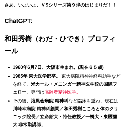
さあ、いよいよ、ＶSシリーズ第９弾のはじまりだ！！
ChatGPT:
和田秀樹（わだ・ひでき）プロフィ
ール
1960
年6月7日、大阪市生まれ。(現在６５歳)
1985年 東大医学部卒。
東大病院精神神経科助手など
を経て、
米カール・メニンガー精神医学校の国際フ
ェロー
。専門は
高齢者精神医学。
その後、
浴風会病院 精神科
など臨床を重ね、現在は
川崎幸病院 精神科顧問／和田秀樹こころと体のクリ
ニック院長／立命館大・特任教授／一橋大・東医歯
大 非常勤講師
。