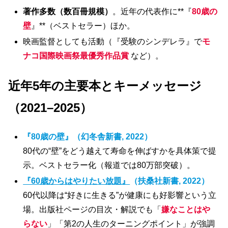
著作多数（数百冊規模）
。近年の代表作に**『
80歳の
壁
』**（ベストセラー）ほか。
映画監督としても活動（『受験のシンデレラ』で
モ
ナコ国際映画祭最優秀作品賞
など）。
近年5年の主要本とキーメッセージ
（2021–2025）
『80歳の壁』（幻冬舎新書, 2022）
80代の“壁”をどう越えて寿命を伸ばすかを具体策で提
示。ベストセラー化（報道では80万部突破）。
『60歳からはやりたい放題』
（扶桑社新書, 2022）
60代以降は“好きに生きる”が健康にも好影響という立
場。出版社ページの目次・解説でも「
嫌なことはや
らない
」「第2の人生のターニングポイント」が強調