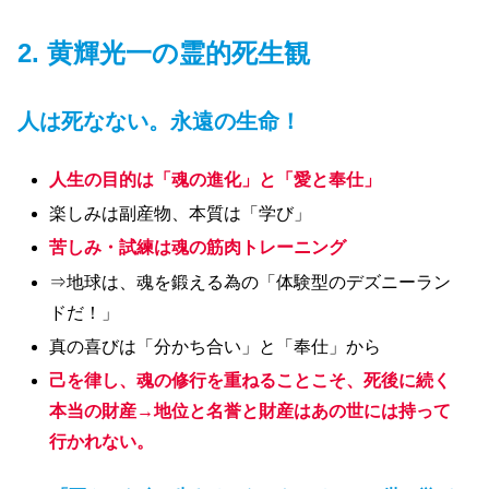
2. 黄輝光一の霊的死生観
人は死なない。永遠の生命！
人生の目的は「魂の進化」と「愛と奉仕」
楽しみは副産物、本質は「学び」
苦しみ・試練は
魂の
筋肉トレーニング
⇒地球は、魂を鍛える為の「体験型のデズニーラン
ドだ！」
真の喜びは「分かち合い」と「奉仕」から
己を律し、魂の修行を重ねることこそ、死後に続く
本当の財産→地位と名誉と財産はあの世には持って
行かれない。