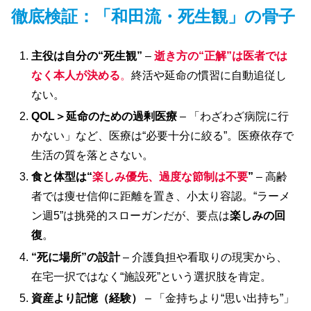
徹底検証：「和田流・死生観」の骨子
主役は自分の“死生観”
–
逝き方の“正解”は医者では
なく本人が決める
。
終活や延命の慣習に自動追従し
ない。
QOL
＞延命のための過剰医療
– 「わざわざ病院に行
かない」など、医療は“必要十分に絞る”。医療依存で
生活の質を落とさない。
食と体型は“
楽しみ優先、過度な節制は不要
”
– 高齢
者では痩せ信仰に距離を置き、小太り容認。“ラーメ
ン週5”は挑発的スローガンだが、要点は
楽しみの回
復
。
“
死に場所”の設計
– 介護負担や看取りの現実から、
在宅一択ではなく“施設死”という選択肢を肯定。
資産より記憶（経験）
– 「金持ちより“思い出持ち”」