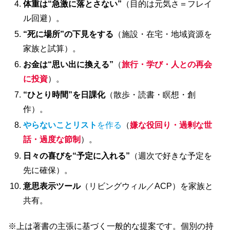
体重は“急激に落とさない”
（目的は元気さ＝フレイ
ル回避）。
“
死に場所”の下見をする
（施設・在宅・地域資源を
家族と試算）。
お金は“思い出に換える”
（
旅行・学び・人との再会
に投資
）。
“
ひとり時間”を日課化
（散歩・読書・瞑想・創
作）。
やらないことリスト
を作る
（
嫌な役回り・過剰な世
話・過度な節制
）。
日々の喜びを“予定に入れる”
（週次で好きな予定を
先に確保）。
意思表示ツール
（リビングウィル／ACP）を家族と
共有。
※上は著書の主張に基づく一般的な提案です。個別の持