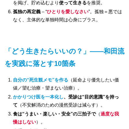
を掲げ、貯め込むより
使って生きる
を推奨。
孤独の再定義
– “
ひとりを愛しなさい
”。孤独＝悪では
なく、主体的な単独時間は心身にプラス。
「どう生きたらいいの？」——和田流
を実践に落とす10箇条
自分の“死生観メモ”を作る
（延命より優先したい価
値／望む治療・望まない治療）。
かかりつけ医を一本化し
、受診は“目的意識”を持っ
て
（不安解消のための漫然受診は減らす）。
食は“うまい・楽しい・安全”の三拍子で
（
過度な我
慢はしない
）。