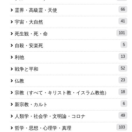
66
霊界・高級霊・天使
41
宇宙・大自然
101
死生観・死・命
5
自殺・安楽死
13
利他
52
戦争と平和
23
仏教
18
宗教（すべて・キリスト教・イスラム教他）
6
新宗教・カルト
49
人類学・社会学・文明論・コロナ
103
哲学・思想・心理学・真理