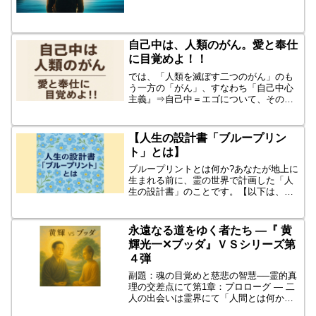
は、神からですか？違います！「あなた
自身です」☆ ☆ ☆☆ ☆
☆シルバーバーチの霊訓より...
自己中は、人類のがん。愛と奉仕
に目覚めよ！！
では、「人類を滅ぼす二つのがん」のも
う一方の「がん」、すなわち「自己中心
主義』⇒自己中＝エゴについて、その真
実・真理を極めましょう。これは「目に
は見えない」心の問題ゆえに、よく分か
らないと思われる方もいるかと思われる
【人生の設計書「ブループリン
でしょうが、まさに、「気...
ト」とは】
ブループリントとは何か?あなたが地上に
生まれる前に、霊の世界で計画した「人
生の設計書」のことです。【以下は、そ
の具体的な内容・その問題点を列挙する
と】①従来の「自分史」や「自己を語
る」との根本的な違いは。②「あなたと
永遠なる道をゆく者たち ―『 黄
は何か」を知るために、必...
輝光一✕ブッダ』ＶＳシリーズ第
４弾
副題：魂の目覚めと慈悲の智慧──霊的真
理の交差点にて第1章：プロローグ ― 二
人の出会いは霊界にて「人間とは何か」
「なぜ生まれ、なぜ死ぬのか」。この永