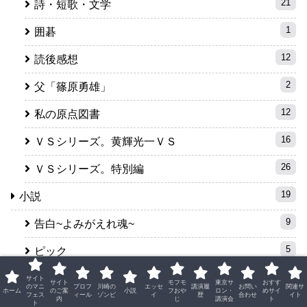
21
詩・短歌・文学
1
囲碁
12
読後感想
2
父「篠原勇雄」
12
私の原点図書
16
ＶＳシリーズ。黄輝光一ＶＳ
26
ＶＳシリーズ。特別編
19
小説
9
告白~よみがえれ魂~
5
ピック
1
ウレラ
サイト
サイト
モフモ
東京サ
おすす
のマニ
プロフ
川崎の
エッセ
講演履
お問い
関連サ
ホーム
のご案
小説
フおや
ロン・
めサイ
フェス
ィール
ゾンビ
イ
歴
合わせ
イト
内
じ
講演会
ト
4
ト
書き下ろし