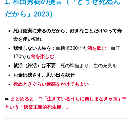
1. 和田秀樹の提言（『どうせ死ぬん
だから』2023）
死は確実に来るのだから、好きなことだけやって寿
命を使い切れ
我慢しない人生を
：血糖値300でも
酒を飲む
、血圧
170でも
食を楽しむ
就活（終活）は不要
：死の準備より、生の充実を
お金は残さず、思い出を残せ
死ぬときぐらい迷惑をかけてもよい
➡️
まとめると、**「生きているうちに楽しまなきゃ損」**
という「快楽主義的死生観」。