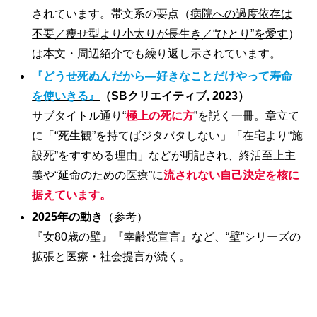
されています。帯文系の要点（
病院への過度依存は
不要／痩せ型より小太りが長生き／“ひとり”を愛す
）
は本文・周辺紹介でも繰り返し示されています。
『どうせ死ぬんだから―好きなことだけやって寿命
を使いきる』
（SBクリエイティブ, 2023）
サブタイトル通り“
極上の死に方
”を説く一冊。章立て
に「“死生観”を持てばジタバタしない」「在宅より“施
設死”をすすめる理由」などが明記され、終活至上主
義や“延命のための医療”に
流されない自己決定を核に
据えています。
2025
年の動き
（参考）
『女80歳の壁』『幸齢党宣言』など、“壁”シリーズの
拡張と医療・社会提言が続く。