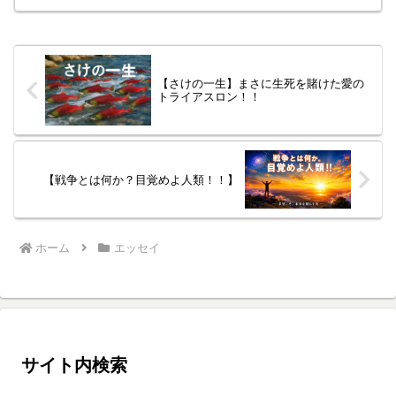
遠の問いに、時空を超えて応えようとし
た二つの魂──それが、仏陀（ゴータマ・
シッダールタ）と...
【さけの一生】まさに生死を賭けた愛の
トライアスロン！！
【戦争とは何か？目覚めよ人類！！】
ホーム
エッセイ
サイト内検索