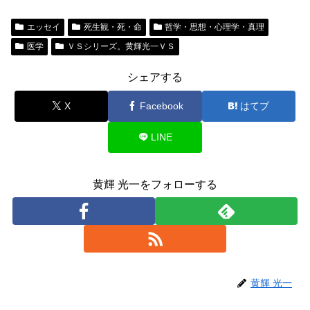
エッセイ
死生観・死・命
哲学・思想・心理学・真理
医学
ＶＳシリーズ。黄輝光一ＶＳ
シェアする
X
Facebook
はてブ
LINE
黄輝 光一をフォローする
黄輝 光一