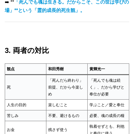
➡️ **
「死んでも魂は生きる。だからこそ、この世は学びの
場」**という「霊的成長的死生観」。
3. 両者の対比
観点
和田秀樹
黄輝光一
「死んだら終わり」
「死んでも魂は続
死
前提、だから今楽し
く」、だから学びと
め
奉仕が必要
人生の目的
楽しむこと
学ぶこと／愛と奉仕
苦しみ
不要、避けるもの
必要、魂の成長の糧
執着せずとも、利他
お金
残さず使う
と奉仕に使う