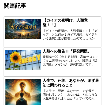
関連記事
【ガイアの夜明け。人類覚
醒！！】
【ガイアの夜明け。人類覚醒！！】「ガ
イア」とは何か？ガイア思想、ガイアと
いう発想は誰が提唱したのでしょうか。
世界的、日本的、「ガイアという言葉の
発祥」、思想の源点、提唱者を知りた
い。「ガイア」という言葉には、①神話
人類への警告Ⅲ『原発問題』
としてのガイア②科学とし...
黄輝光一2019年11月15日、高輪サロンに
てミニ講演をいたしました。議題は『環
境問題』メインが『原発問題』です。そ
のときの原稿の一部です。小泉純一郎元
総理が、「原発ゼロ運動」を始めた理
由 （大震災・原発事故からもうすぐ
９年です）３つの原...
人生で、死後、あなたが、まず最
初に問われること
【人生で、死後、あなたが、まず最初に
問われること】「あなたは、どのような
人生を歩まれましたか？」すべての人へ
の、共通の絶対的問いかけです。それ