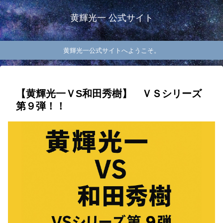
黄輝光一 公式サイト
黄輝光一公式サイトへようこそ。
【黄輝光一ＶS和田秀樹】 ＶＳシリーズ
第９弾！！