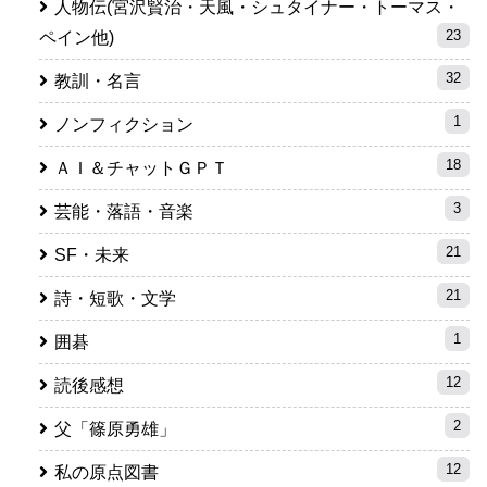
人物伝(宮沢賢治・天風・シュタイナー・トーマス・
23
ペイン他)
32
教訓・名言
1
ノンフィクション
18
ＡＩ＆チャットＧＰＴ
3
芸能・落語・音楽
21
SF・未来
21
詩・短歌・文学
1
囲碁
12
読後感想
2
父「篠原勇雄」
12
私の原点図書