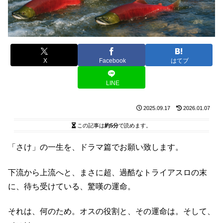
X
Facebook
はてブ
LINE
2025.09.17
2026.01.07
この記事は
約5分
で読めます。
「さけ」の一生を、ドラマ篇でお願い致します。
下流から上流へと、まさに超、過酷なトライアスロの末
に、待ち受けている、驚嘆の運命。
それは、何のため。オスの役割と、その運命は。そして、