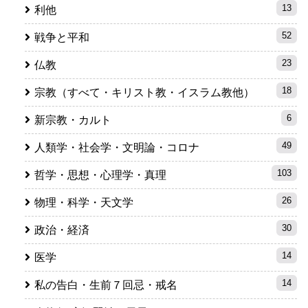
13
利他
52
戦争と平和
23
仏教
18
宗教（すべて・キリスト教・イスラム教他）
6
新宗教・カルト
49
人類学・社会学・文明論・コロナ
103
哲学・思想・心理学・真理
26
物理・科学・天文学
30
政治・経済
14
医学
14
私の告白・生前７回忌・戒名