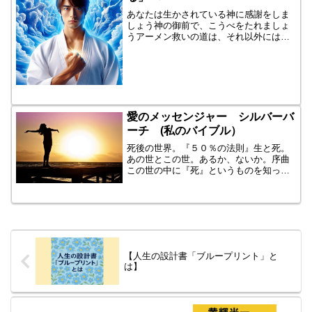
あなたは生かされている神に感謝をしま
しょう神の御前で、こうべをたれましょ
うアーメン救いの道は、それ以外にはあ
りません信じる者は救われる神は、あな
たの創造神です神とは愛です 愛そのも
のですあなたは、人間です、そして罪び
とです（贖罪）あなたは、...
愛のメッセンジャー シルバーバ
ーチ (私のバイブル）
死後の世界。『５０％の法則』生と死。
あの世とこの世。あるか、ないか。序曲
この世の中に『死』というものを知った
のは、いつだったのでしょうか、物心が
ついた１０才頃だろうか。『人はいつか
は死んでしまう』と、死んだらどうなる
んですかと、この質問さえ...
【人生の設計書「ブループリント」と
は】