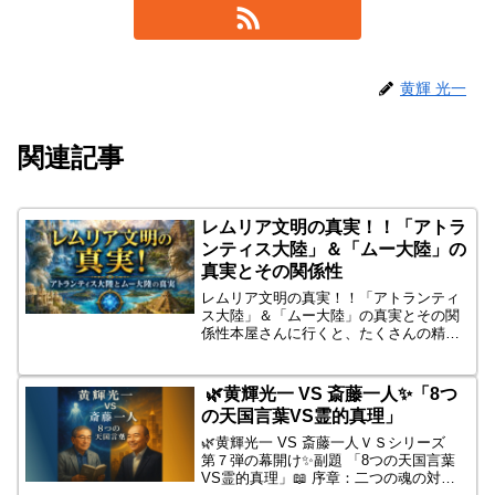
黄輝 光一
関連記事
レムリア文明の真実！！「アトラ
ンティス大陸」＆「ムー大陸」の
真実とその関係性
レムリア文明の真実！！「アトランティ
ス大陸」＆「ムー大陸」の真実とその関
係性本屋さんに行くと、たくさんの精神
書が並べられております。その中で、
「レムリア 文明」が、あたかも実在した
かのように、語られている本がいっぱい
🌿黄輝光一 VS 斎藤一人✨「8つ
あります。私は、レムリア...
の天国言葉VS霊的真理」
🌿黄輝光一 VS 斎藤一人ＶＳシリーズ
第７弾の幕開け✨副題 「8つの天国言葉
VS霊的真理」📖 序章：二つの魂の対話