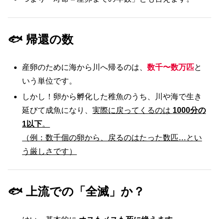
🐟 帰還の数
産卵のために海から川へ帰るのは、
数千〜数万匹
と
いう単位です。
しかし！卵から孵化した稚魚のうち、川や海で生き
延びて成魚になり、
実際に戻ってくるのは
1000分の
1以下
。
（例：数千個の卵から、戻るのはたった数匹…とい
う厳しさです）
🐟 上流での「全滅」か？