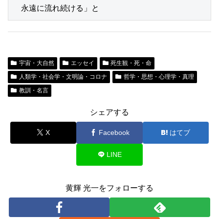
　永遠に流れ続ける」と
宇宙・大自然
エッセイ
死生観・死・命
人類学・社会学・文明論・コロナ
哲学・思想・心理学・真理
教訓・名言
シェアする
X
Facebook
はてブ
LINE
黄輝 光一をフォローする