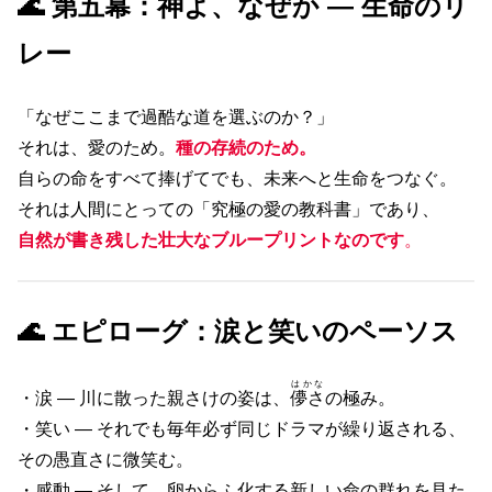
🌊 第五幕：神よ、なぜか ― 生命のリ
レー
「なぜここまで過酷な道を選ぶのか？」
それは、愛のため。
種の存続のため。
自らの命をすべて捧げてでも、未来へと生命をつなぐ。
それは人間にとっての「究極の愛の教科書」であり、
自然が書き残した壮大なブループリントなのです
。
🌊 エピローグ：涙と笑いのペーソス
はかな
・涙 ― 川に散った親さけの姿は、
儚さ
の極み。
・笑い ― それでも毎年必ず同じドラマが繰り返される、
その愚直さに微笑む。
・感動 ― そして、卵からふ化する新しい命の群れを見た