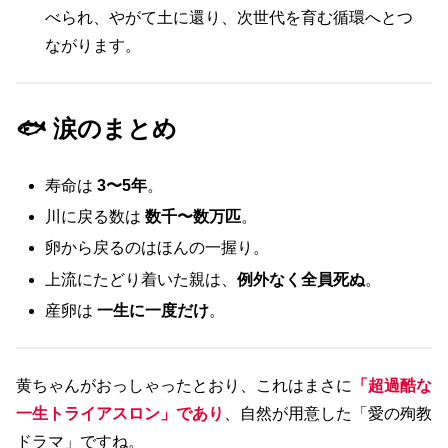
べられ、やがて土に還り、次世代を育む循環へとつ
ながります。
🐟 涙のまとめ
寿命は
3〜5年
。
川に戻る数は
数千〜数万匹
。
卵から戻るのはほんの一握り。
上流にたどり着いた親は、
例外なく全員死ぬ
。
産卵は
一生に一度だけ
。
黄ちゃんがおっしゃったとおり、これはまさに
「超過酷な
一生トライアスロン」であり
、自然が用意した「愛の殉教
ドラマ」ですね。