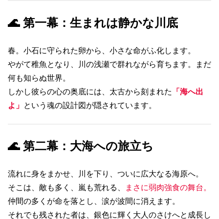
🌊 第一幕：生まれは静かな川底
春。小石に守られた卵から、小さな命がふ化します。
やがて稚魚となり、川の浅瀬で群れながら育ちます。まだ
何も知らぬ世界。
しかし彼らの心の奥底には、太古から刻まれた
「海へ出
よ」
という魂の設計図が隠されています。
🌊 第二幕：大海への旅立ち
流れに身をまかせ、川を下り、ついに広大なる海原へ。
そこは、敵も多く、嵐も荒れる、
まさに弱肉強食の舞台。
仲間の多くが命を落とし、涙が波間に消えます。
それでも残された者は、銀色に輝く大人のさけへと成長し