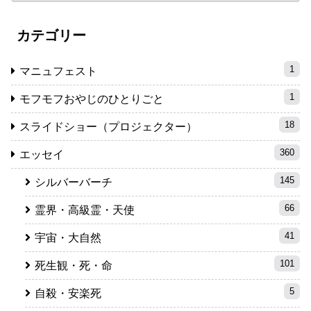
カテゴリー
1
マニュフェスト
1
モフモフおやじのひとりごと
18
スライドショー（プロジェクター）
360
エッセイ
145
シルバーバーチ
66
霊界・高級霊・天使
41
宇宙・大自然
101
死生観・死・命
5
自殺・安楽死