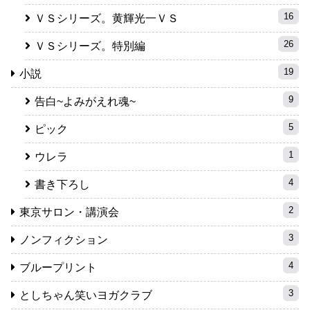
16
ＶＳシリーズ。黄輝光一ＶＳ
26
ＶＳシリーズ。特別編
19
小説
9
告白~よみがえれ魂~
5
ピック
1
ウレラ
4
書き下ろし
2
東京サロン・講演会
3
ノンフィクション
4
ブループリント
3
としちゃん笑いヨガクラブ