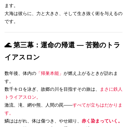
ます。
大海は彼らに、力と大きさ、そして生き抜く術を与えるの
です。
🌊 第三幕：運命の帰還 ― 苦難のトラ
イアスロン
数年後、体内の
「帰巣本能」
が燃え上がるときが訪れま
す。
数千キロを泳ぎ、故郷の川を目指すその旅は、
まさに鉄人
トライアスロン。
激流、滝、網や熊、人間の罠――
すべてが立ちはだかりま
す。
鱗ははがれ、体は傷つき、やせ細り、
赤く染まっていく。