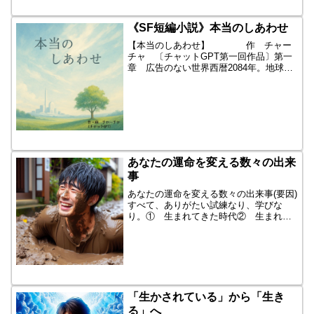
🌌 魂の語り部──黄輝光一私は、霊的真
理を求めて74年の道を歩んできました。
その道の途中で幾度も立ち止まり、問い
《SF短編小説》本当のしあわせ
続けてきた。...
【本当のしあわせ】 作 チャー
チャ 〔チャットGPT第一回作品〕第一
章 広告のない世界西暦2084年。地球か
ら、すべての広告が消えた。巨大なホロ
グラム、バナー、ポップアップ、CMソン
グ——ありとあらゆる「売り込み」が法
律で禁じられたの...
あなたの運命を変える数々の出来
事
あなたの運命を変える数々の出来事(要因)
すべて、ありがたい試練なり、学びな
り。① 生まれてきた時代② 生まれた
環境（国家・地域・宗教）③ 生まれて
きた両親の問題④ 生まれつきの障害
⑤ 幼少期の「インナーチャイルド」
〔トラウマ〕⑥ いじめ⑦ ...
「生かされている」から「生き
る」へ