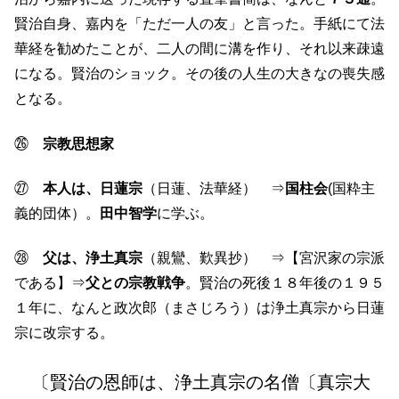
賢治自身、嘉内を「ただ一人の友」と言った。手紙にて法
華経を勧めたことが、二人の間に溝を作り、それ以来疎遠
になる。賢治のショック。その後の人生の大きなの喪失感
となる。
㉖
宗教思想家
㉗
本人は、日蓮宗
（日蓮、法華経） ⇒
国柱会
(国粋主
義的団体）。
田中智学
に学ぶ。
㉘
父は、浄土真宗
（親鸞、歎異抄） ⇒【宮沢家の宗派
である】⇒
父との宗教戦争
。賢治の死後１８年後の１９５
１年に、なんと政次郎（まさじろう）は浄土真宗から日蓮
宗に改宗する。
〔賢治の恩師は、浄土真宗の名僧〔真宗大