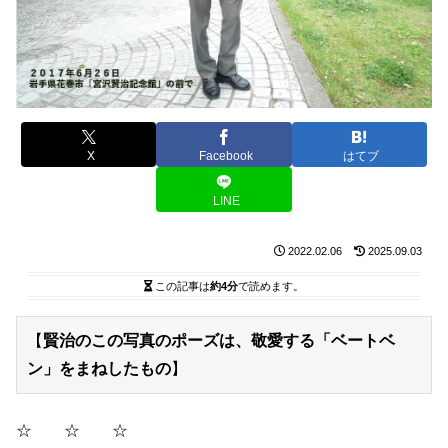
X
Facebook
はてブ
LINE
2022.02.06
2025.09.03
この記事は
約4分
で読めます。
【
賢治のこの写真のポーズは、敬愛する「ベートベ
ン」をまねしたもの
】
☆ ☆ ☆