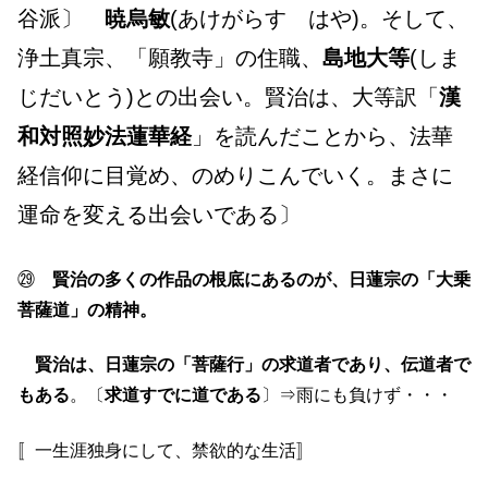
谷派〕
暁烏敏
(あけがらす はや)。そして、
浄土真宗、「願教寺」の住職、
島地大等
(しま
じだいとう)との出会い。賢治は、大等訳「
漢
和対照妙法蓮華経
」を読んだことから、法華
経信仰に目覚め、のめりこんでいく。まさに
運命を変える出会いである〕
㉙
賢治の多くの作品の根底にあるのが、日蓮宗の「大乗
菩薩道」の精神。
賢治は、日蓮宗の「菩薩行」の求道者であり、伝道者で
もある
。〔
求道すでに道である
〕⇒雨にも負けず・・・
〚一生涯独身にして、禁欲的な生活〛