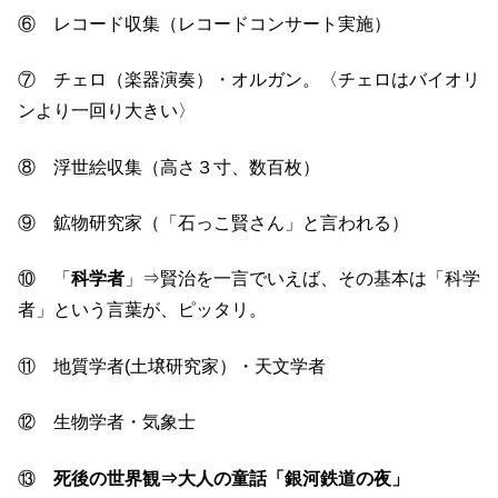
⑥ レコード収集（レコードコンサート実施）
⑦ チェロ（楽器演奏）・オルガン。〈チェロはバイオリ
ンより一回り大きい〉
⑧ 浮世絵収集（高さ３寸、数百枚）
⑨ 鉱物研究家（「石っこ賢さん」と言われる）
⑩ 「
科学者
」⇒賢治を一言でいえば、その基本は「科学
者」という言葉が、ピッタリ。
⑪ 地質学者(土壌研究家）・天文学者
⑫ 生物学者・気象士
⑬
死後の世界観⇒大人の童話「銀河鉄道の夜」