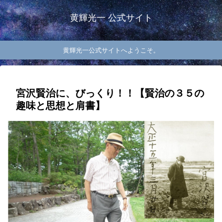
黄輝光一 公式サイト
黄輝光一公式サイトへようこそ。
宮沢賢治に、びっくり！！【賢治の３５の
趣味と思想と肩書】