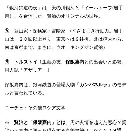
「銀河鉄道の夜」は、天の川銀河と「イーハトーブ(岩手
県）」を合体した、賢治のオリジナルの世界。
㉔ 登山家・探検家・冒険家 (すさまじき行動力。岩手
山は、２０回以上登り。東京へは９往復。北は樺太から、
南は京都まで。まさに、ウオーキングマン賢治）
㉕
トルストイ
〔生涯の友、
保阪嘉内
との出会いと影響。
同人誌「アザリア」〕
保阪嘉内は、銀河鉄道の登場人物「
カンパネルラ
」のモデ
ルと言われている。
ニーチェ・その他ロシア文学。
※
賢治と「保阪嘉内」とは
、男の友情を越えた恋心？賢
治から嘉内に送った現存する直筆書簡は、なんと
７３通
。