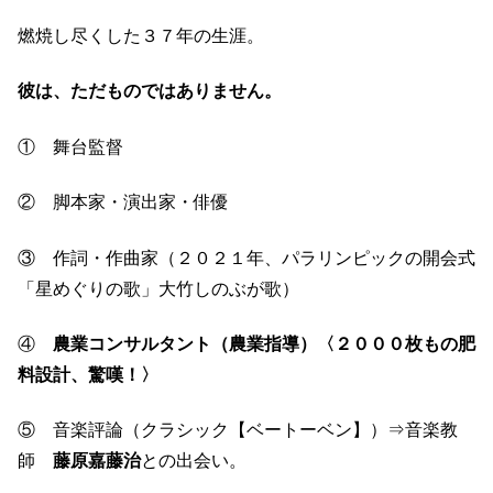
燃焼し尽くした３７年の生涯。
彼は、ただものではありません。
① 舞台監督
② 脚本家・演出家・俳優
③ 作詞・作曲家（２０２１年、パラリンピックの開会式
「星めぐりの歌」大竹しのぶが歌）
④
農業コンサルタント（農業指導）〈２０００枚もの肥
料設計、驚嘆！〉
⑤ 音楽評論（クラシック【ベートーベン】）⇒音楽教
師
藤原嘉藤治
との出会い。