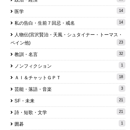
14
医学
14
私の告白・生前７回忌・戒名
人物伝(宮沢賢治・天風・シュタイナー・トーマス・
23
ペイン他)
32
教訓・名言
1
ノンフィクション
18
ＡＩ＆チャットＧＰＴ
3
芸能・落語・音楽
21
SF・未来
21
詩・短歌・文学
1
囲碁