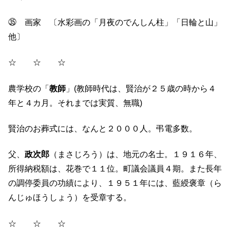
㉟ 画家 〔水彩画の「月夜のでんしん柱」「日輪と山」
他〕
☆ ☆ ☆
農学校の「
教師
」(教師時代は、賢治が２５歳の時から４
年と４カ月。それまでは実質、無職)
賢治のお葬式には、なんと２０００人。弔電多数。
父、
政次郎
（まさじろう）は、地元の名士。１９１６年、
所得納税額は、花巻で１１位。町議会議員４期。また長年
の調停委員の功績により、１９５１年には、藍綬褒章（ら
んじゅほうしょう）を受章する。
☆ ☆ ☆