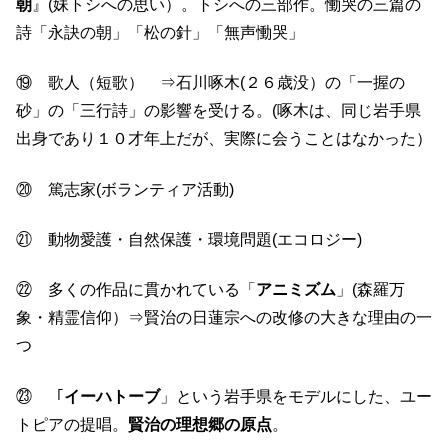
朝
』(妹トシへの思い）。トシへの三部作。慟哭の三篇の
詩「永訣の朝」「松の針」「無声慟哭」
⑲ 歌人（短歌） ⇒石川啄木(２６歳没）の「一握の
砂」の「三行詩」の影響を受ける。(啄木は、同じ岩手県
出身であり１０才年上だが、実際に会うことはなかった）
⑳ 篤志家(ボランティア活動)
㉑ 動物愛護・自然保護・環境問題(エコロジー)
㉒ 多くの作品に貫かれている「
アニミズム
」(森羅万
象・精霊信仰）⇒賢治の日蓮宗への改修の大きな理由の一
つ
㉓ 「
イーハトーブ
」という岩手県をモデルにした、ユー
トピアの提唱。
賢治の理想郷の原点
。