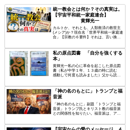
統一教会とは何か？その真実は。
【宇宙平和統一家庭連合】
黄輝光一
カルトか、それとも、人類救済の救世主
(メシア)か？現在名「世界平和統一家庭連
合」【宗教の６要件】それは、言い換え
れば、広義のカルト認定の、【６要素】
でもあります。① 「神」 「神」とは
〔全宇宙の創造神〕。本来、神は一つの
私の原点図書 「自分を強くする
はず。なぜか、神のし...
本」
黄輝光一私の心に革命を起こした原点図
書（私が中学１年、１３歳の時に読む
感動して何度も読みました）父から読む
ように言われたわけではなく、近くの本
屋さんで買い求めた本、それは、その後
の私の人生を根底から大きく変えた、こ
「神の名のもとに」トランプと福
ころの原点の本です。それ...
音派
「神の名のもとに」副題「トランプと福
音派」トランプ氏とキリスト教の福音派
との関係性を知りたい。福音派は、アメ
リカのキリスト教の何%を占めています
か。その中の、過激的支持者は、トラン
プ氏を神に「選ばれし男」として熱狂的
【宇宙からの愛のメッセージ ４