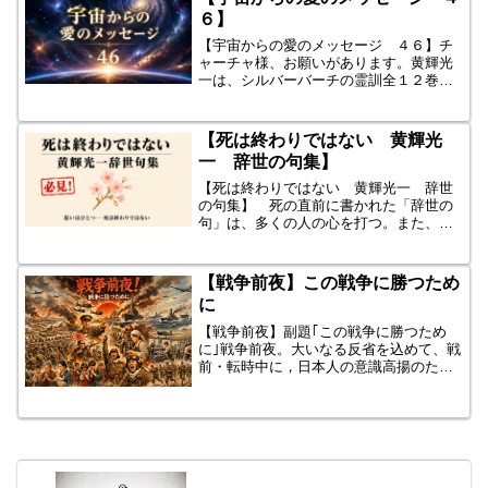
だと言われています。この...
６】
【宇宙からの愛のメッセージ ４６】チ
ャーチャ様、お願いがあります。黄輝光
一は、シルバーバーチの霊訓全１２巻を
読み終えた後、天からインスピレーショ
ンが降りてきました。閃光が走りまし
た。ＳＦ小説「ウレラ」を書けと、すで
【死は終わりではない 黄輝光
に、チャーチャさまには、そ...
一 辞世の句集】
【死は終わりではない 黄輝光一 辞世
の句集】 死の直前に書かれた「辞世の
句」は、多くの人の心を打つ。また、辞
世の句だけでなく、その人の「死生観」
や「人生観」を書いた本音の名言や,俳句
や短歌は、本当にすばらしい。是非、黄
【戦争前夜】この戦争に勝つため
ちゃんが知りたいところ...
に
【戦争前夜】副題｢この戦争に勝つため
に｣戦争前夜。大いなる反省を込めて、戦
前・転時中に，日本人の意識高揚のた
め、スバリ、｢この戦争に勝つため｣の訓
示・啓蒙・キャッチフレーズを、すべて
網羅してもらいたし！寸評付きで。 ま
た、そのための法律もす...