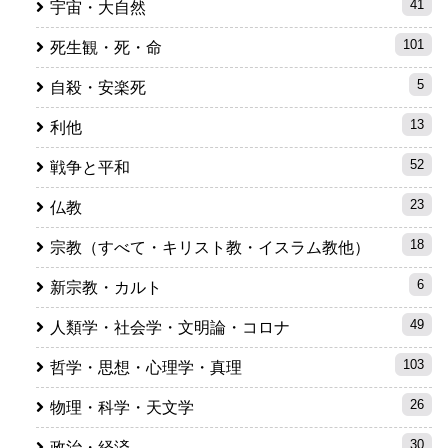
41
宇宙・大自然
101
死生観・死・命
5
自殺・安楽死
13
利他
52
戦争と平和
23
仏教
18
宗教（すべて・キリスト教・イスラム教他）
6
新宗教・カルト
49
人類学・社会学・文明論・コロナ
103
哲学・思想・心理学・真理
26
物理・科学・天文学
30
政治・経済