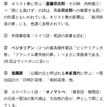
㉚ キリスト教に学ぶ〔
斎藤宗次郎
・その師、内村鑑三〕
⇒「雨にも負けず」の詩は、斉藤
宗次郎
への敬愛する思い
の吐露ともいわれている。キリスト教の影響は、「銀河鉄
道の夜」にも、色濃く反映されている。
㉛ 外国書収集〔ドイツ語・英語の原書を読む〕
㉜
ベジタリアン
（２つの最高傑作童話『ビジテリアン大
祭』『フランドル農学校の豚』）⇒まさに実践者である。
(生活はヴィーガンに近い）
㉝
造園家
〔公園の父と呼ばれる
本多清六
に学ぶ〕⇒賢
治設計の「日時計花壇」「南斜花壇」他。
㉞ エスペラント語・「
オノマトぺ
」〔擬音語・擬態語〕
の元祖⇒賢治の第六感は、大自然の音が、声として聞こえ
てくる。