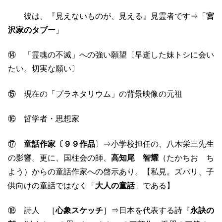
彼は、『見えないものが、見える』見霊者です⇒「
宮
沢家のタブー
」
⑭ 「霊魂の不滅」への強い願望〔早逝した妹トシに会い
たい。切実な願い〕
⑮ 現在の「プラネタリウム」の背景映像の元祖
⑯ 哲学者・思想家
⑰
童話作家〔９９作品
〕⇒小学校担任の、八木栄三先生
の影響。更に、国柱会の師、
高知尾 智耀
（たかちお ち
よう）からの童話作家への啓示あり。【私見。ズバリ、子
供向けの童話ではなく「
大人の童話
」である】
⑱ 詩人 ［
心象スケッチ
］⇒日本を代表する詩『
永訣の