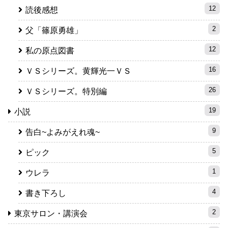
12
読後感想
2
父「篠原勇雄」
12
私の原点図書
16
ＶＳシリーズ。黄輝光一ＶＳ
26
ＶＳシリーズ。特別編
19
小説
9
告白~よみがえれ魂~
5
ピック
1
ウレラ
4
書き下ろし
2
東京サロン・講演会