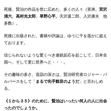
死後、賢治の作品を世に広めた、多くの人々（実弟、
宮沢
清六
。
高村光太郎
、
草野心平、
天沢退二郎、入沢康夫 他
多数）。
死後に出版された、書籍や評論は、ゆうに千を遥かに超え
ております。
信じられないような驚くべき連鎖反応を起こして、日本全
国へ、そして更に世界へと・・・。
その趣味の多さ、造詣の深さは、賢治研究者ロジャー・パ
ルバースをして「
まるで先手観音のようだ
」と言わしめ
る。
《１から３５》のために、賢治はいったい何人の人に出会
ったのでしょうか。