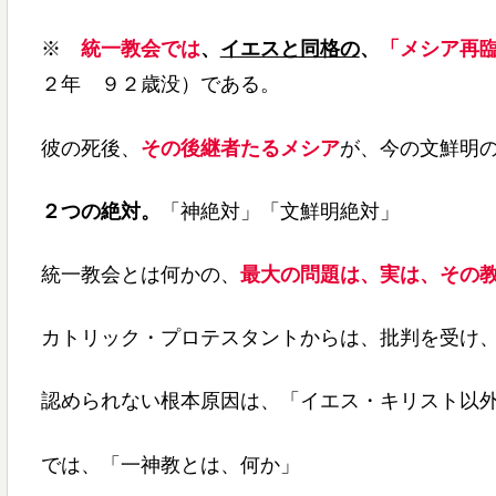
※
統一教会では
、
イエスと同格の
、
「
メシア再
２年 ９２歳没）である。
彼の死後、
その後継者たるメシア
が、今の文鮮明
２つの絶対。
「神絶対」「文鮮明絶対」
統一教会とは何かの、
最大の問題は、実は、その
カトリック・プロテスタントからは、批判を受け
認められない根本原因は、「イエス・キリスト以
では、「一神教とは、何か」