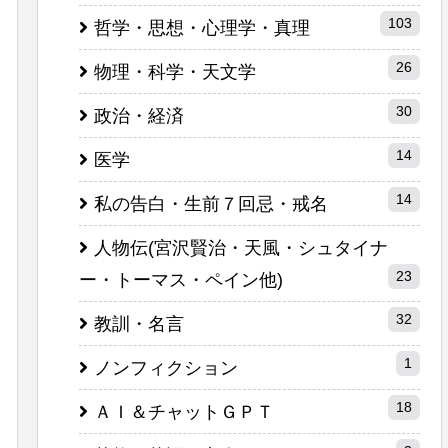
103
哲学・思想・心理学・真理
26
物理・科学・天文学
30
政治・経済
14
医学
14
私の告白・生前７回忌・戒名
人物伝(宮沢賢治・天風・シュタイナ
23
ー・トーマス・ペイン他)
32
教訓・名言
1
ノンフィクション
18
ＡＩ＆チャットＧＰＴ