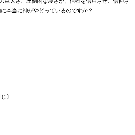
巨大さ、圧倒的な凄さが、信者を信用させ、信仰さ
物に本当に神がやどっているのですか？
同じ〕