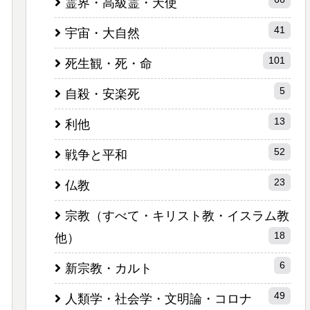
霊界・高級霊・天使
41
宇宙・大自然
101
死生観・死・命
5
自殺・安楽死
13
利他
52
戦争と平和
23
仏教
宗教（すべて・キリスト教・イスラム教
18
他）
6
新宗教・カルト
49
人類学・社会学・文明論・コロナ