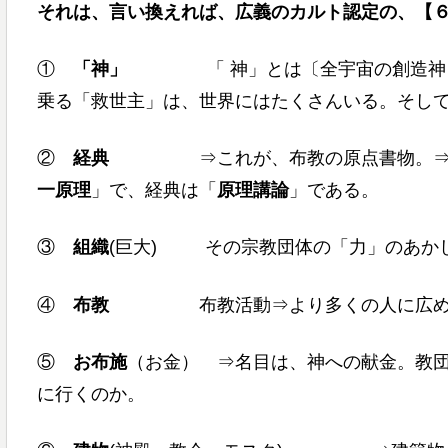
それは、言い換えれば、広義のカルト認定の、【
①
「神」
「
神」とは〔全宇宙の創造神
乗る「救世主」は、世界にはたくさんいる。そし
②
経典
⇒これが、布教の原点書物。
一原理
」で、経典は「
原理講論
」である。
③
組織
(巨大) その宗教団体の「力」のあか
④
布教
布教活動⇒より多くの人に広
⑤
お布施
（お金） ⇒名目は、神への献金。教
に行くの