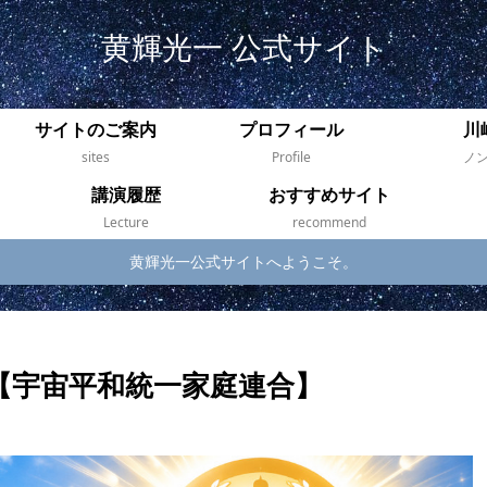
黄輝光一 公式サイト
サイトのご案内
プロフィール
川
sites
Profile
ノ
講演履歴
おすすめサイト
Lecture
recommend
黄輝光一公式サイトへようこそ。
【宇宙平和統一家庭連合】