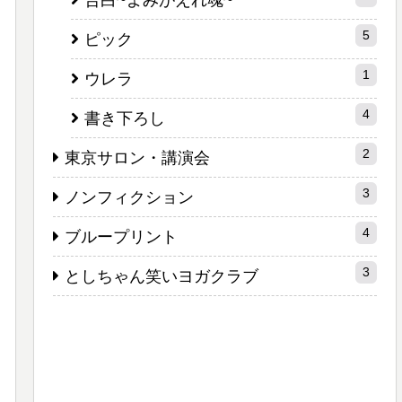
告白~よみがえれ魂~
5
ピック
1
ウレラ
4
書き下ろし
2
東京サロン・講演会
3
ノンフィクション
4
ブループリント
3
としちゃん笑いヨガクラブ