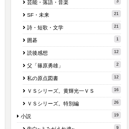
3
芸能・落語・音楽
21
SF・未来
21
詩・短歌・文学
1
囲碁
12
読後感想
2
父「篠原勇雄」
12
私の原点図書
16
ＶＳシリーズ。黄輝光一ＶＳ
26
ＶＳシリーズ。特別編
19
小説
9