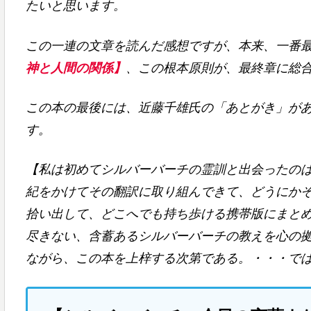
たいと思います。
この一連の文章を読んだ感想ですが、本来、一番
神と人間の関係】
、この根本原則が、最終章に総
この本の最後には、近藤千雄氏の「あとがき」が
す。
【私は初めてシルバーバーチの霊訓と出会ったの
紀をかけてその翻訳に取り組んできて、どうにか
拾い出して、どこへでも持ち歩ける携帯版にまと
尽きない、含蓄あるシルバーバーチの教えを心の
ながら、この本を上梓する次第である。・・・で