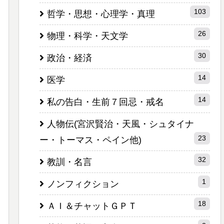
103
哲学・思想・心理学・真理
26
物理・科学・天文学
30
政治・経済
14
医学
14
私の告白・生前７回忌・戒名
人物伝(宮沢賢治・天風・シュタイナ
23
ー・トーマス・ペイン他)
32
教訓・名言
1
ノンフィクション
18
ＡＩ＆チャットＧＰＴ