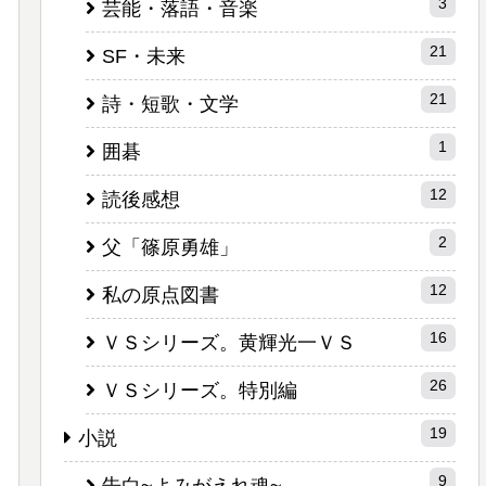
3
芸能・落語・音楽
21
SF・未来
21
詩・短歌・文学
1
囲碁
12
読後感想
2
父「篠原勇雄」
12
私の原点図書
16
ＶＳシリーズ。黄輝光一ＶＳ
26
ＶＳシリーズ。特別編
19
小説
9