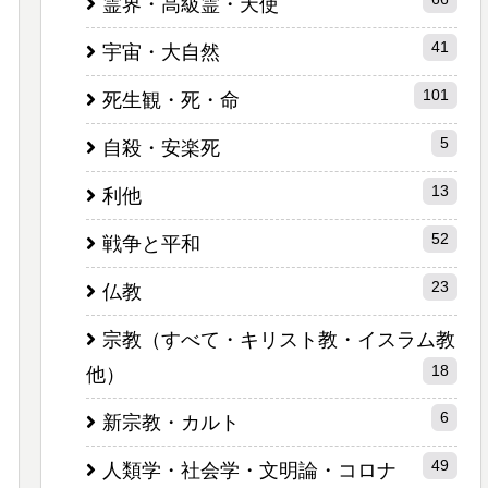
霊界・高級霊・天使
41
宇宙・大自然
101
死生観・死・命
5
自殺・安楽死
13
利他
52
戦争と平和
23
仏教
宗教（すべて・キリスト教・イスラム教
18
他）
6
新宗教・カルト
49
人類学・社会学・文明論・コロナ