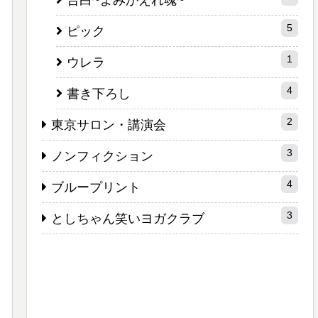
告白~よみがえれ魂~
5
ピック
1
ウレラ
4
書き下ろし
2
東京サロン・講演会
3
ノンフィクション
4
ブループリント
3
としちゃん笑いヨガクラブ