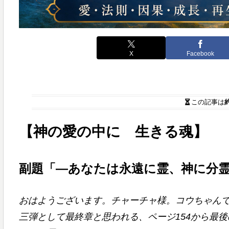
X
Facebook
この記事は
【神の愛の中に 生きる魂】
副題「―あなたは永遠に霊、神に分
おはようございます。チャーチャ様。コウちゃん
三弾として最終章と思われる、ページ154から最後