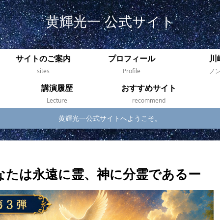
黄輝光一 公式サイト
サイトのご案内
プロフィール
川
sites
Profile
ノ
講演履歴
おすすめサイト
Lecture
recommend
黄輝光一公式サイトへようこそ。
なたは永遠に霊、神に分霊であるー