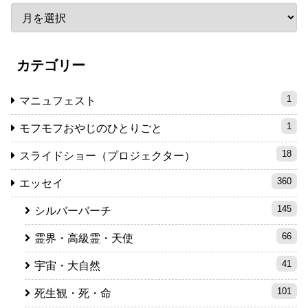
カテゴリー
1
マニュフェスト
1
モフモフおやじのひとりごと
18
スライドショー（プロジェクター）
360
エッセイ
145
シルバーバーチ
66
霊界・高級霊・天使
41
宇宙・大自然
101
死生観・死・命