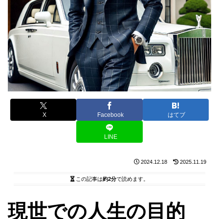
X
Facebook
はてブ
LINE
2024.12.18
2025.11.19
この記事は
約2分
で読めます。
現世での人生の目的