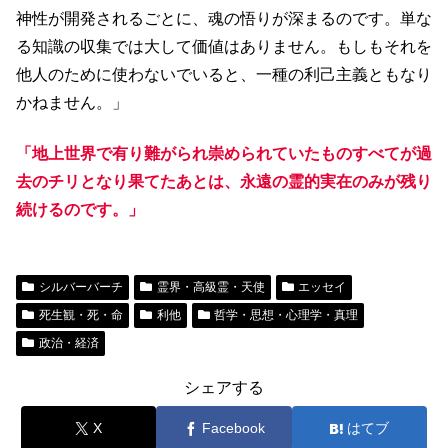
神性が開発されるごとに、魂の悟りが深まるのです。単な
る知識の収集では大して価値はありません。もしもそれを
他人のために使わないでいると、一種の利己主義ともなり
かねません。」
「地上世界で有り難がられ崇められていたものすべてが過
去のチリとなり果てたあとは、永遠の霊的実在のみが残り
続けるのです。」
シルバーバーチ
霊界・高級霊・天使
エッセイ
死生観・死・命
利他
哲学・思想・心理学・真理
政治・経済
シェアする
X
Facebook
はてブ