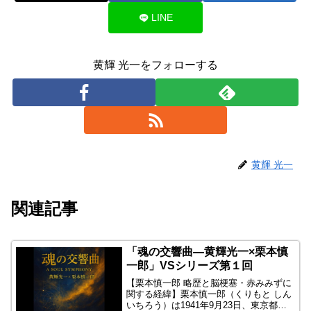
LINE
黄輝 光一をフォローする
黄輝 光一
関連記事
「魂の交響曲―黄輝光一×栗本慎
一郎」VSシリーズ第１回
【栗本慎一郎 略歴と脳梗塞・赤みみずに
関する経緯】栗本慎一郎（くりもと しん
いちろう）は1941年9月23日、東京都生