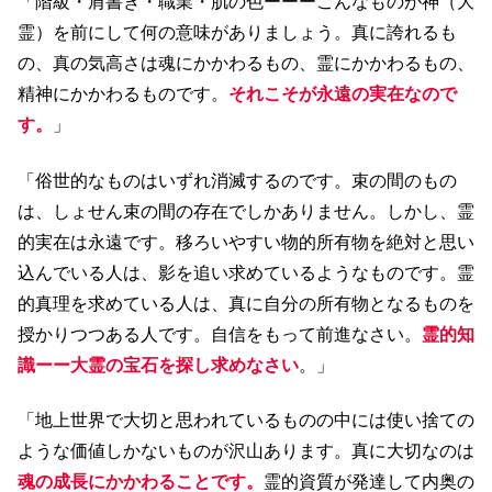
「階級・肩書き・職業・肌の色ーーーこんなものが神（大
霊）を前にして何の意味がありましょう。真に誇れるも
の、真の気高さは魂にかかわるもの、霊にかかわるもの、
精神にかかわるものです。
それこそが永遠の実在なので
す。
」
「俗世的なものはいずれ消滅するのです。束の間のもの
は、しょせん束の間の存在でしかありません。しかし、霊
的実在は永遠です。移ろいやすい物的所有物を絶対と思い
込んでいる人は、影を追い求めているようなものです。霊
的真理を求めている人は、真に自分の所有物となるものを
授かりつつある人です。自信をもって前進なさい。
霊的知
識ーー大霊の宝石を探し求めなさい
。」
「地上世界で大切と思われているものの中には使い捨ての
ような価値しかないものが沢山あります。真に大切なのは
魂の成長にかかわることです。
霊的資質が発達して内奥の