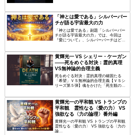
まれ。東京大学経済学部卒業後、同大学
院を経て米国イェール大学で学び、経済
人類学や文明論を中心に研究を展開。独
「神とは愛である」シルバーバー
自の思索と表現...
チが語る宇宙最大の力
「神とは愛である」副題「シルバーバー
チが語る宇宙最大の力」では、今回は
『愛について』、シルバーバーチはどう
語っているのでしょうか。ここで、その
愛について語っている「シルバーバーチ
の祈り」から、その部分を朗読します。
黄輝光一 VS シェリー・ケーガン
そして、いつものように、チ...
――死をめぐる対決：霊的真理
VS無神論的合理主義
死をめぐる対決：霊的真理の確固たる
「希望」ＶＳ無神論的合理主義【ＶＳシ
リーズ第５弾】魂をかけた「死生観の激
突」エッセイ、ここに開幕します。【死
をめぐる究極の問いかけ】死とは何か。
死後には何があるのか。死んだら人はど
黄輝光一の平和観 VS トランプの
うなるのか。 これは人類の...
平和観 霊性なる〈愛の力〉 VS
強欲なる〈力の論理〉番外編
黄輝光一の平和観 VS トランプの平和観
霊性なる〈愛の力〉 VS 強欲なる〈力の
論