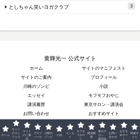
3
としちゃん笑いヨガクラブ
黄輝光一 公式サイト
ホーム
サイトのマニフェスト
サイトのご案内
プロフィール
川崎のゾンビ
小説
エッセイ
モフモフおやじ
講演履歴
東京サロン・講演会
お問い合わせ
おすすめサイト
関連サイト
サイト
サイト
モフモ
東京サ
おすす
© 2018 黄輝光一 公式サイト.
のマニ
プロフ
川崎の
エッセ
講演履
お問い
関連サ
ホーム
のご案
小説
フおや
ロン・
めサイ
フェス
ィール
ゾンビ
イ
歴
合わせ
イト
内
じ
講演会
ト