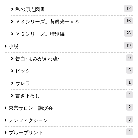
12
私の原点図書
16
ＶＳシリーズ。黄輝光一ＶＳ
26
ＶＳシリーズ。特別編
19
小説
9
告白~よみがえれ魂~
5
ピック
1
ウレラ
4
書き下ろし
2
東京サロン・講演会
3
ノンフィクション
4
ブループリント