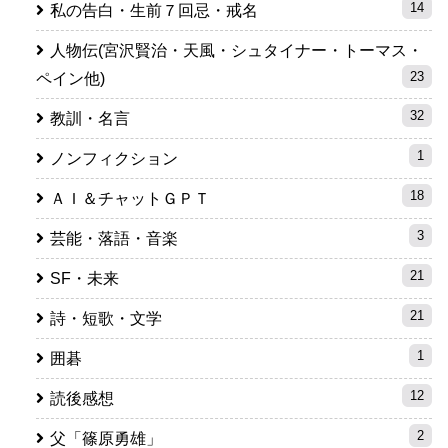
14
私の告白・生前７回忌・戒名
人物伝(宮沢賢治・天風・シュタイナー・トーマス・
23
ペイン他)
32
教訓・名言
1
ノンフィクション
18
ＡＩ＆チャットＧＰＴ
3
芸能・落語・音楽
21
SF・未来
21
詩・短歌・文学
1
囲碁
12
読後感想
2
父「篠原勇雄」