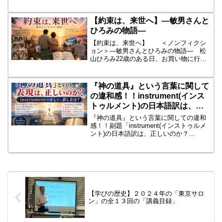
理〉
番外編
Ⅰ．出発点の「決定的差異」■ 黄輝光一
【約束は、来世へ】―敏男さんと
の平和観出発点：魂の尊厳・愛・奉仕人
ひろみの物語―
類は同一の霊的...
【約束は、来世へ】 ＜ノンフィクシ
ョン＞―敏男さんとひろみの物語― 松
山ひろみ22歳のある日、お買い物に行く
ので歩いていると、風呂桶を手に持っ
て、「僕のお家はどこでしょう?昨日引っ
越してきて、道に迷ってしまいました。
『神の道具』という言葉に関して
一緒に探してほしいんで...
の違和感！！instrument(インス
トゥルメント)の日本語訳は、正
しいのか？
『神の道具』という言葉に関しての違和
感！！副題「instrument(インストゥルメ
ント)の日本語訳は、正しいのか？
instrument（インストゥルメント）を、
日本語に訳した場合。直訳では、「道
具」で、正解ですが、ある文脈の中で、
それ以外...
【学びの歴史】２０２４年の「東京サロ
ン」の全１３回の「講義目録」