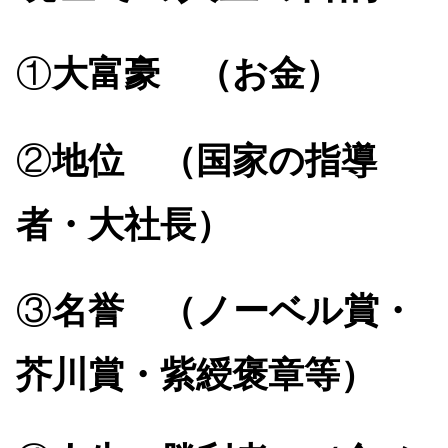
①
大富豪 （お金）
②
地位 （国家の指導
者・大社長）
③
名誉 （ノーベル賞・
芥川賞・紫綬褒章等）