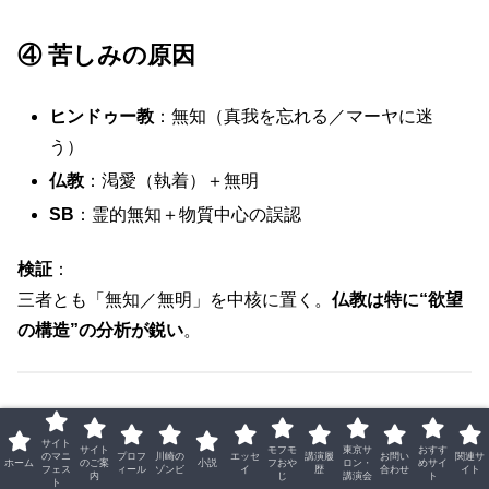
④ 苦しみの原因
ヒンドゥー教
：無知（真我を忘れる／マーヤに迷
う）
仏教
：渇愛（執着）＋無明
SB
：霊的無知＋物質中心の誤認
検証
：
三者とも「無知／無明」を中核に置く。
仏教は特に“欲望
の構造”の分析が鋭い
。
サイト
サイト
モフモ
東京サ
おすす
のマニ
プロフ
川崎の
エッセ
講演履
お問い
関連サ
ホーム
のご案
小説
フおや
ロン・
めサイ
⑤ 死とは何か？
フェス
ィール
ゾンビ
イ
歴
合わせ
イト
内
じ
講演会
ト
ト