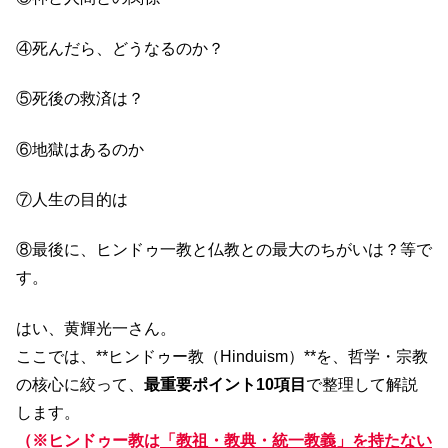
④死んだら、どうなるのか？
⑤死後の救済は？
⑥地獄はあるのか
⑦人生の目的は
⑧最後に、ヒンドゥ一教と仏教との最大のちがいは？等で
す。
はい、黄輝光一さん。
ここでは、**ヒンドゥー教（Hinduism）**を、哲学・宗教
の核心に絞って、
最重要ポイント10項目
で整理して解説
します。
（※ヒンドゥー教は
「教祖・教典・統一教義」を持たない