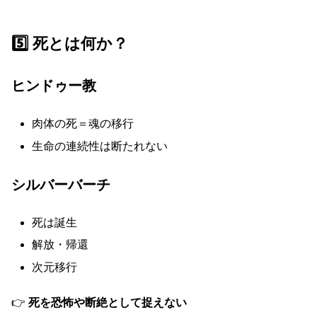
5️⃣ 死とは何か？
ヒンドゥー教
肉体の死＝魂の移行
生命の連続性は断たれない
シルバーバーチ
死は誕生
解放・帰還
次元移行
👉
死を恐怖や断絶として捉えない