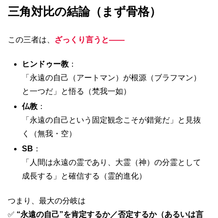
三角対比の結論（まず骨格）
この三者は、
ざっくり言うと——
ヒンドゥー教
：
「永遠の自己（アートマン）が根源（ブラフマン）
と一つだ」と悟る（梵我一如）
仏教
：
「永遠の自己という固定観念こそが錯覚だ」と見抜
く（無我・空）
SB
：
「人間は永遠の霊であり、大霊（神）の分霊として
成長する」と確信する（霊的進化）
つまり、最大の分岐は
✅
“
永遠の自己”を肯定するか／否定するか（あるいは言