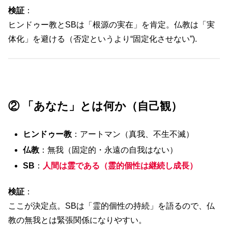
検証
：
ヒンドゥー教とSBは「根源の実在」を肯定。仏教は「実
体化」を避ける（否定というより“固定化させない”).
② 「あなた」とは何か（自己観）
ヒンドゥー教
：アートマン（真我、不生不滅）
仏教
：無我（固定的・永遠の自我はない）
SB
：
人間は霊である（霊的個性は継続し成長）
検証
：
ここが決定点。SBは「霊的個性の持続」を語るので、仏
教の無我とは緊張関係になりやすい。