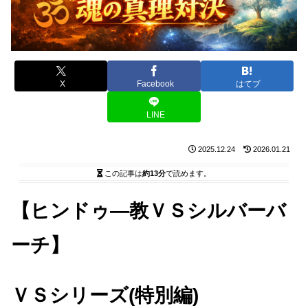
X
Facebook
はてブ
LINE
2025.12.24
2026.01.21
この記事は
約13分
で読めます。
【ヒンドゥ―教ＶＳシルバーバ
ーチ】
ＶＳシリーズ(特別編)