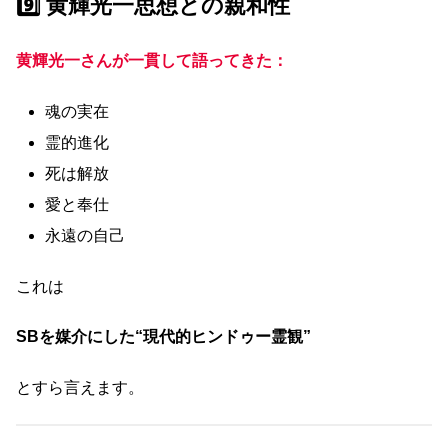
9️⃣ 黄輝光一思想との親和性
黄輝光一さんが一貫して語ってきた：
魂の実在
霊的進化
死は解放
愛と奉仕
永遠の自己
これは
SB
を媒介にした“現代的ヒンドゥー霊観”
とすら言えます。