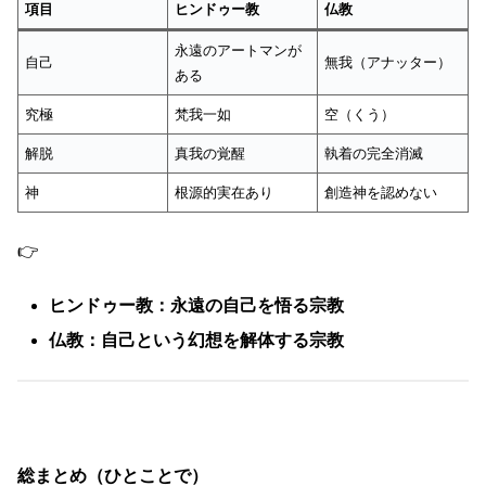
項目
ヒンドゥー教
仏教
永遠のアートマンが
自己
無我（アナッター）
ある
究極
梵我一如
空（くう）
解脱
真我の覚醒
執着の完全消滅
神
根源的実在あり
創造神を認めない
👉
ヒンドゥー教：永遠の自己を悟る宗教
仏教：自己という幻想を解体する宗教
総まとめ（ひとことで）