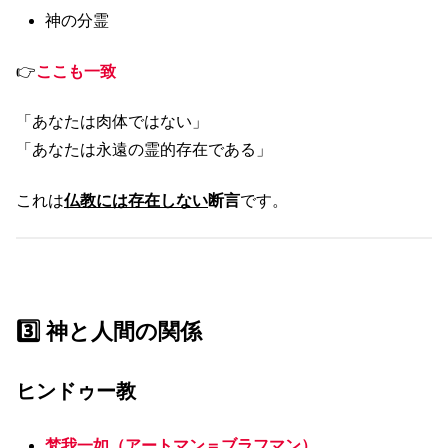
神の分霊
👉
ここも一致
「あなたは肉体ではない」
「あなたは永遠の霊的存在である」
これは
仏教には存在しない
断言
です。
3️⃣ 神と人間の関係
ヒンドゥー教
梵我一如（アートマン＝ブラフマン）