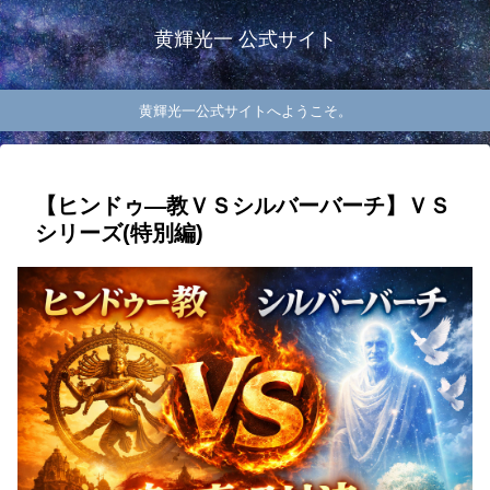
黄輝光一 公式サイト
黄輝光一公式サイトへようこそ。
【ヒンドゥ―教ＶＳシルバーバーチ】ＶＳ
シリーズ(特別編)