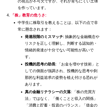
の視点が不可欠ですが、それが育ちにくい土壌
を作っています。
「株」教育の危うさ:
中学生に株取引を教えることは、以下の点で非
常に懸念されます：
発達段階のミスマッチ
: 抽象的な金融概念や
リスクを正しく理解し、判断する認知的・
情緒的発達が十分でない可能性が高いで
す。
投機的思考の助長
: 「お金を増やす技術」と
しての側面が強調され、投機的な思考や刹
那的な利益追求の姿勢を植え付ける恐れが
あります。
真の金融リテラシーの欠落
: 「株の売買方
法」ではなく、「働くことと収入の関係」
「消費と貯蓄・投資のバランス」「借金の