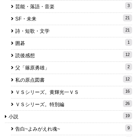
3
芸能・落語・音楽
21
SF・未来
21
詩・短歌・文学
1
囲碁
12
読後感想
2
父「篠原勇雄」
12
私の原点図書
16
ＶＳシリーズ。黄輝光一ＶＳ
26
ＶＳシリーズ。特別編
19
小説
9
告白~よみがえれ魂~