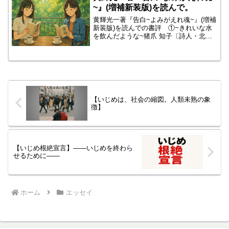
~』(増補新装版)を読んで。
黄輝光一著『告白~よみがえれ魂~』(増補
新装版)を読んでの書評 ①~きれいな水
を飲んだような~猪爪 知子〔詩人・北海
道在住。詩集『私のいる場所』他〕表紙
をめくり、爽やかな白樺の小道の写真に
誘われるように足を踏み入れると、「白
樺のハイジ」と書...
【いじめは、社会の縮図。人類未熟の象
徴】
【いじめ根絶宣言】――いじめを終わら
せるために――
ホーム
エッセイ