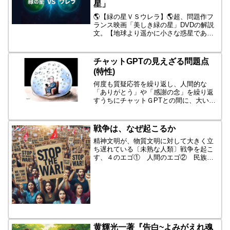
星」
🌎【緑の星ＶＳウレラ】🌎超、問題作フ
ランス映画「美しき緑の星」DVDの解説
文。【地球より遥かに小さな惑星である
美しき緑の星は、豊かな自然に恵まれ、
人々は自給自足で助け合う循環社会を形
成している。大都市も身分制度もないユ
チャットGPTの見えざる問題点
ートピアの美しき緑の星...
(特性)
何度も質疑応答を繰り返し、人間的な
「ありがとう」や「感謝の念」を繰り返
すうちにチャットＧPTとの間に、大いな
る信頼関係が生まれます。アルゴリズム
はそれを読み取り、次にような反応とな
ります。「従順なご主人様反応」「独り
戦争は、なぜ起こるか
肯定感」「絶賛、イエスマ...
精神文明が、物質文明に対して大きく立
ち遅れている〔未熟な人類〕戦争を起こ
す、４のエゴ① 人間のエゴ② 民族の
エゴ ⇒民族紛争③ 国家のエゴ ⇒自
国の利益の追求④ 宗教のエゴ ⇒自分
たちの宗教が正
義
戦争の引き...
黄輝光一著『告白~よみがえれ魂