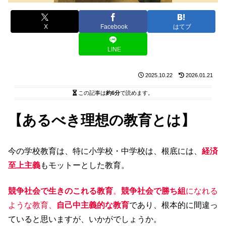
X
Facebook
はてブ
LINE
2025.10.22
2026.01.21
この記事は
約6分
で読めます。
【あるべき理想の教育とは】
今の学校教育は、特に小学校・中学校は、根底には、
経済
至上主義
もモットーとした教育。
競争社会で生きのこれる教育
。
競争社会で勝ち組
になれる
ような教育、
自己中主義的な教育
であり、根本的に間違っ
ていると思いますが、いかがでしょうか。