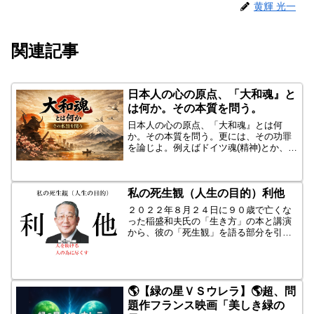
黄輝 光一
関連記事
日本人の心の原点、「大和魂』と
は何か。その本質を問う。
日本人の心の原点、「大和魂』とは何
か。その本質を問う。更には、その功罪
を論じよ。例えばドイツ魂(精神)とか、ユ
ダヤ魂とか・・・その優越性・優生思
想・排外的。すばらしい言葉の陰で、外
国から見ると・・・特にスポーツやオリ
私の死生観（人生の目的）利他
ンピックで、この言葉が、...
２０２２年８月２４日に９０歳で亡くな
った稲盛和夫氏の「生き方」の本と講演
から、彼の「死生観」を語る部分を引用
したいと思います。彼は、経営の指南役
です。京セラを起こし、第二電電、そし
て日本航空の立て直しに尽力しました。
日本経済に大きく貢献しま...
🌎【緑の星ＶＳウレラ】🌎超、問
題作フランス映画「美しき緑の