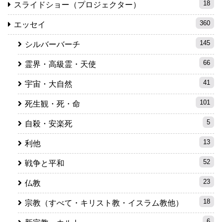
18
スライドショー（プロジェクター）
360
エッセイ
145
シルバーバーチ
66
霊界・高級霊・天使
41
宇宙・大自然
101
死生観・死・命
5
自殺・安楽死
13
利他
52
戦争と平和
23
仏教
18
宗教（すべて・キリスト教・イスラム教他）
6