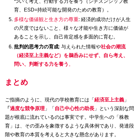
ついて考え、行動する力を養う（シチズンシップ教
育、ESD=持続可能な開発のための教育）。
多様な価値観と生き方の尊重
: 経済的成功だけが人生
の尺度ではないこと、様々な才能や生き方に価値が
あることを示し、自己肯定感を多面的に育む。
批判的思考力の育成
: 与えられた情報や
社会の潮流
（経済至上主義など）を鵜呑みにせず、自ら考え、
問い、判断する力を養う
。
まとめ
ご指摘のように、現代の学校教育には「
経済至上主義
」
「
過度な競争原理
」「
自己中心性の助長
」という深刻な問
題が根底に流れているのは事実です。中学生への「株教
育」は、その歪みを象徴するような具体例であり、発達段
階や教育の本質を考えると大きな懸念があります。