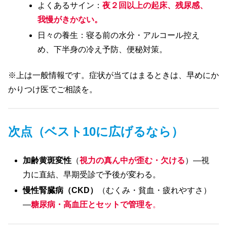
よくあるサイン：
夜２回以上の起床、残尿感、
我慢がきかない。
日々の養生：寝る前の水分・アルコール控え
め、下半身の冷え予防、便秘対策。
※上は一般情報です。症状が当てはまるときは、早めにか
かりつけ医でご相談を。
次点（ベスト10に広げるなら）
加齢黄斑変性
（
視力の真ん中が歪む・欠ける
）—視
力に直結、早期受診で予後が変わる。
慢性腎臓病（CKD）
（むくみ・貧血・疲れやすさ）
—
糖尿病・高血圧とセットで管理を
。