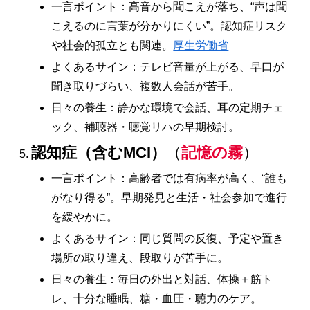
一言ポイント：高音から聞こえが落ち、“声は聞
こえるのに言葉が分かりにくい”。認知症リスク
や社会的孤立とも関連。
厚生労働省
よくあるサイン：テレビ音量が上がる、早口が
聞き取りづらい、複数人会話が苦手。
日々の養生：静かな環境で会話、耳の定期チェ
ック、補聴器・聴覚リハの早期検討。
認知症（含むMCI）
（
記憶の霧
）
一言ポイント：高齢者では有病率が高く、“誰も
がなり得る”。早期発見と生活・社会参加で進行
を緩やかに。
よくあるサイン：同じ質問の反復、予定や置き
場所の取り違え、段取りが苦手に。
日々の養生：毎日の外出と対話、体操＋筋ト
レ、十分な睡眠、糖・血圧・聴力のケア。