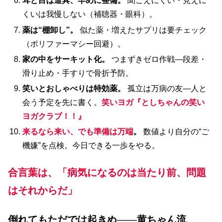
耳と目は道具、早めに整備。
聞こえにくい・見えに
くいは我慢しない（補聴器・眼科）。
薬は“棚卸し”。
似た薬・増えたサプリは要チェック
（ポリファーマシー回避）。
家の中をサーキット化。
つまずきゼロ作戦—段差・
滑り止め・手すりで骨折予防。
笑いとおしゃべりは特効薬。
孤立は万病の友—人と
会う予定を先に書く。
笑いヨガ『としちゃんの笑い
ヨガクラブ！！』
来るなら来い、でも準備は万端
。
数値より自分の“ご
機嫌”を点検。今日できる一歩をやる。
合言葉は、「病気になるのは当たり前、問題
はそれからだ」
倒れてもただでは起きぬ
——
黄ちゃん流、