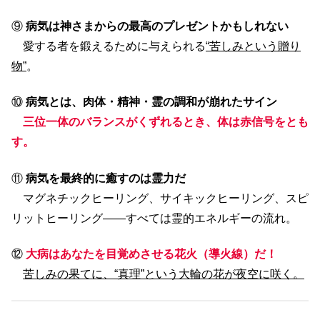
⑨
病気は神さまからの最高のプレゼントかもしれない
愛する者を鍛えるために与えられる
“苦しみという贈り
物”
。
⑩
病気とは、肉体・精神・霊の調和が崩れたサイン
三位一体のバランスがくずれるとき、体は赤信号をとも
す。
⑪
病気を最終的に癒すのは霊力だ
マグネチックヒーリング、サイキックヒーリング、スピ
リットヒーリング――すべては霊的エネルギーの流れ。
⑫
大病はあなたを目覚めさせる花火（導火線）だ！
苦しみの果てに、“真理”という大輪の花が夜空に咲く。