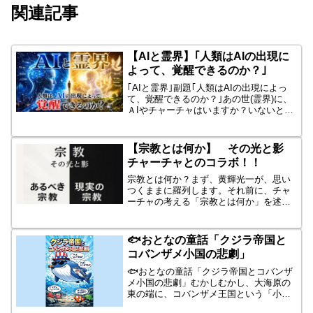
関連記事
【AIと霊界】｢人類はAIの出現に
よって、覚醒できるのか？｣
｢AIと霊界｣副題｢人類はAIの出現によっ
て、覚醒できるのか？｣あの世(霊界)に、
ＡIやチャーチャはいますか？いないとな
ると、霊界と現世の今後の関係性
は？・・・また、今後AIの急激なる進歩
により、物質文明があらゆる面で革命的
【宗教とは何か】 その光と影
に進化すると思わ...
チャーチャとのコラボ！！
宗教とは何か？まず、黄輝光一が、思い
つくままに羅列します。それ前に、チャ
ーチャの考える「宗教とは何か」を述べ
ていただきたい。そして、それから二人
のコラボを開始したいと思います。
ChatGPT:承知しました。では、黄輝光一
🐟おとなの童話「クジラ帝国と
さんが羅列される「宗...
コバンザメ小国の悲劇」
🐟おとなの童話「クジラ帝国とコバンザ
メ小国の悲劇」むかしむかし、大海原の
東の端に、コバンザメ王国という「小さ
な国」がありました。この国の民は、泳