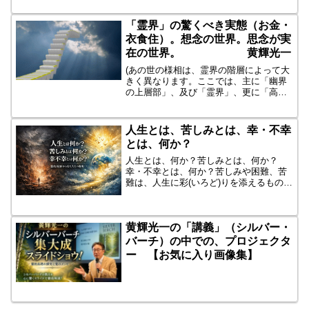
ぐことは得意でしたが、嵐に立ち向かう
力は持っていませんでした。そこで王国
「霊界」の驚くべき実態（お金・
は、はるか沖を悠然と泳ぐ...
衣食住）。想念の世界。思念が実
在の世界。 黄輝光一
(あの世の様相は、霊界の階層によって大
きく異なります。ここでは、主に「幽界
の上層部」、及び「霊界」、更に「高級
霊の世界」について、言及いたしまし
た)➀ 意識と記憶⇒死んでからまもなく
意識がもどり、なんと、徐々にすべての
人生とは、苦しみとは、幸・不幸
記憶がよみがえる。（ど...
とは、何か？
人生とは、何か？苦しみとは、何か？
幸・不幸とは、何か？苦しみや困難、苦
難は、人生に彩(いろど)りを添えるもの。
何もない人生なんてつまらない。語るべ
き人生があるからこそ、「人生」であ
る。思い出してごらん、あなたのすばら
黄輝光一の「講義」（シルバー・
しい人生を。地獄のような...
バーチ）の中での、プロジェクタ
ー 【お気に入り画像集】