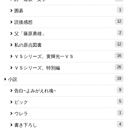
1
囲碁
12
読後感想
2
父「篠原勇雄」
12
私の原点図書
16
ＶＳシリーズ。黄輝光一ＶＳ
26
ＶＳシリーズ。特別編
19
小説
9
告白~よみがえれ魂~
5
ピック
1
ウレラ
4
書き下ろし