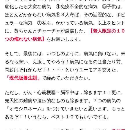
症化したら大変な病気 ④免疫不全的な病気 ⑤子供は、
ほとんどかからない病気⑥３人寄ば、その話題的な、ポピ
ュラ―な病気 ⑦私も、かかっている病気。以上をヒント
に、黄ちゃんとチャーチャが厳選した、
【老人限定の１０
つの侮れない病気】
をお願いします。
そして、最後には、いつものように、病気に負けない、来
るなら来い、克服してやろう！病気になるのは当たり前、
問題はそれからだ！！・・・というユーモアを交えた、
「
現代版養生訓
」
で締めていただきたい。
ただし、がん・心筋梗塞・脳卒中は，除きます！！更に、
先天性の難病や遺伝的なものも除きます。７つの病気の
「オモシロネーム」をつけていきたいと思います。もっと
あるぞ！！いうなら、ベスト１０でもいいですよ。