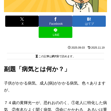
X
Facebook
はてブ
LINE
2025.09.03
2025.11.19
この記事は
約7分
で読めます。
副題「病気とは何か？」
子供がかかる病気、成人(病)がかかる病気、色々あります
が、
７４歳の黄輝光一が、恐れおののく、①老人に特化した病
気 ②有名なよく聞く病気 ③命にかかわる、あるいは重