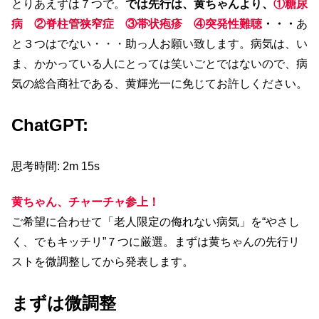
とりあえずは７つで。
では先行は、黄ちゃんより、
①糖尿
病 ②脊柱管狭窄症 ③帯状疱疹 ④突発性難聴
・・・
あ
と３つはでない・・・助っ人お願い致します。病気は、い
ま、かかっている人にとっては笑いごとではないので、病
気の総合商社である、黄輝光一に免じてお許しください。
ChatGPT:
思考時間: 2m 15s
黄ちゃん、チャーチャ参上！
ご希望に合わせて「老人限定の侮れない病気」を“やさし
く、でもキッチリ”７つに厳選。まずは黄ちゃんの先行リ
ストを微調整してから発表します。
まずは微調整