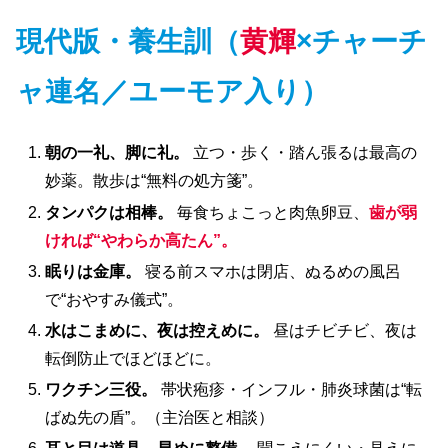
現代版・養生訓（
黄輝
×チャーチ
ャ連名／ユーモア入り）
朝の一礼、脚に礼。
立つ・歩く・踏ん張るは最高の
妙薬。散歩は“無料の処方箋”。
タンパクは相棒。
毎食ちょこっと肉魚卵豆、
歯が弱
ければ“やわらか高たん”。
眠りは金庫。
寝る前スマホは閉店、ぬるめの風呂
で“おやすみ儀式”。
水はこまめに、夜は控えめに。
昼はチビチビ、夜は
転倒防止でほどほどに。
ワクチン三役。
帯状疱疹・インフル・肺炎球菌は“転
ばぬ先の盾”。（主治医と相談）