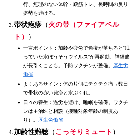
行、無理のない体幹・殿筋トレ、長時間の反り
姿勢を避ける。
帯状疱疹
（
火の帯（ファイアベル
ト）
）
一言ポイント：加齢や疲労で免疫が落ちると“眠
っていた水ぼうそうウイルス”が再起動。神経痛
が長引くことも。予防ワクチンが整備。
厚生労
働省
よくあるサイン：体の片側にチクチク痛→数日
で帯状の赤い発疹と水ぶくれ。
日々の養生：過労を避け、睡眠を確保。ワクチ
ンは主治医と相談（接種対象年齢の制度あ
り）。
厚生労働省
加齢性難聴
（
こっそりミュート
）