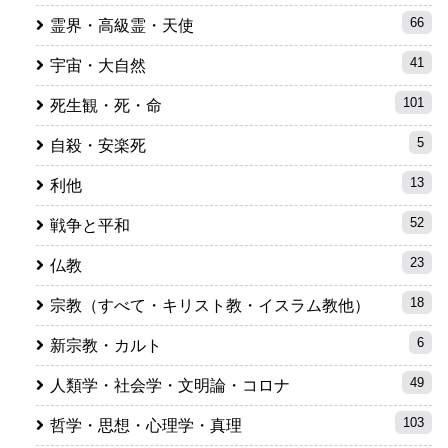
66
霊界・高級霊・天使
41
宇宙・大自然
101
死生観・死・命
5
自殺・安楽死
13
利他
52
戦争と平和
23
仏教
18
宗教（すべて・キリスト教・イスラム教他）
6
新宗教・カルト
49
人類学・社会学・文明論・コロナ
103
哲学・思想・心理学・真理