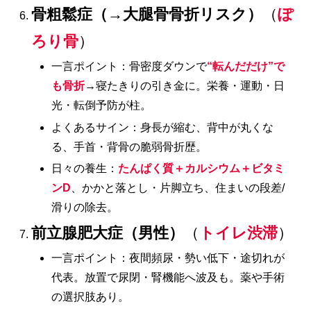
骨粗鬆症（→大腿骨骨折リスク）
（
ぽ
ろり骨
）
一言ポイント：骨密度ダウンで
“転んだだけ”で
も骨折
→寝たきりの引き金に。栄養・運動・日
光・転倒予防が柱。
よくあるサイン：身長が縮む、背中が丸くな
る、手首・背骨の脆弱骨折歴。
日々の養生：
たんぱく質＋カルシウム＋ビタミ
ンD
、かかと落とし・片脚立ち、住まいの段差/
滑りの除去。
前立腺肥大症（男性）
（
トイレ渋滞
）
一言ポイント：夜間頻尿・勢い低下・途切れが
代表。放置で尿閉・腎機能へ波及も。薬や手術
の選択肢あり。