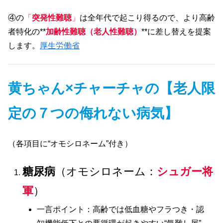
④の
「
突発性難聴
」
は全年代で起こり得るので、より高齢
者特化の**
加齢性難聴（老人性難聴）
**に差し替えを提案
します。
厚生労働省
黄ちゃん×チャーチャの【老人限
定の７つの侮れない病気】
（各項目に“オモシロネーム”付き）
糖尿病
（オモシロネーム：
シュガー将
軍
）
一言ポイント：高齢では低血糖やフラつき・認