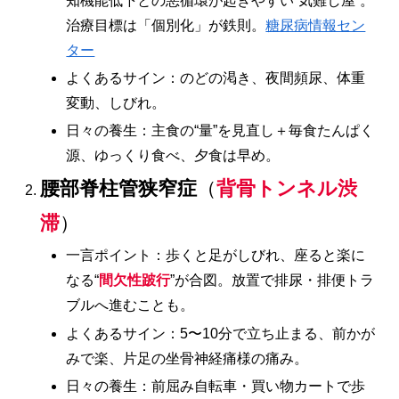
知機能低下との悪循環が起きやすい“気難し屋”。
治療目標は「個別化」が鉄則。
糖尿病情報セン
ター
よくあるサイン：のどの渇き、夜間頻尿、体重
変動、しびれ。
日々の養生：主食の“量”を見直し＋毎食たんぱく
源、ゆっくり食べ、夕食は早め。
腰部脊柱管狭窄症
（
背骨トンネル渋
滞
）
一言ポイント：歩くと足がしびれ、座ると楽に
なる“
間欠性跛行
”が合図。放置で排尿・排便トラ
ブルへ進むことも。
よくあるサイン：5〜10分で立ち止まる、前かが
みで楽、片足の坐骨神経痛様の痛み。
日々の養生：前屈み自転車・買い物カートで歩