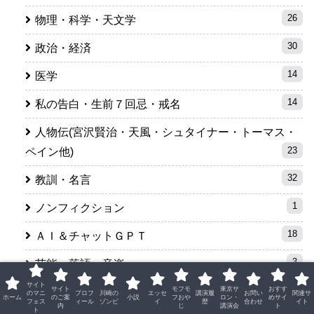
26
物理・科学・天文学
30
政治・経済
14
医学
14
私の告白・生前７回忌・戒名
人物伝(宮沢賢治・天風・シュタイナー・トーマス・
23
ペイン他)
32
教訓・名言
1
ノンフィクション
18
ＡＩ＆チャットＧＰＴ
3
芸能・落語・音楽
サイト
21
サイト
モフモ
東京サ
おすす
SF・未来
のマニ
プロフ
川崎の
エッセ
講演履
お問い
関連サ
ホーム
のご案
小説
フおや
ロン・
めサイ
フェス
ィール
ゾンビ
イ
歴
合わせ
イト
内
じ
講演会
ト
ト