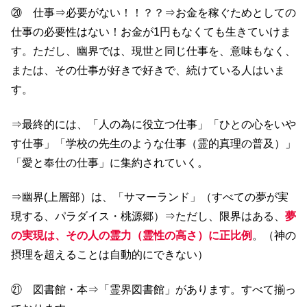
⑳ 仕事⇒必要がない！！？？⇒お金を稼ぐためとしての
仕事の必要性はない！お金が1円もなくても生きていけま
す。ただし、幽界では、現世と同じ仕事を、意味もなく、
または、その仕事が好きで好きで、続けている人はいま
す。
⇒最終的には、「人の為に役立つ仕事」「ひとの心をいや
す仕事」「学校の先生のような仕事（霊的真理の普及）」
「愛と奉仕の仕事」に集約されていく。
⇒幽界(上層部）は、「サマーランド」（すべての夢が実
現する、パラダイス・桃源郷）⇒ただし、限界はある、
夢
の実現は、その人の霊力（霊性の高さ）に正比例
。（神の
摂理を超えることは自動的にできない）
㉑ 図書館・本⇒「霊界図書館」があります。すべて揃っ