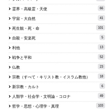
66
霊界・高級霊・天使
41
宇宙・大自然
101
死生観・死・命
5
自殺・安楽死
13
利他
52
戦争と平和
23
仏教
18
宗教（すべて・キリスト教・イスラム教他）
6
新宗教・カルト
49
人類学・社会学・文明論・コロナ
103
哲学・思想・心理学・真理