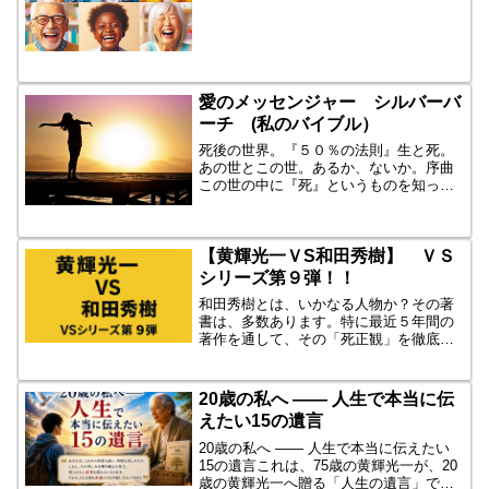
痛を抱えた人・希望を失った人・寄るべ
ない人・人生に疲れ切っ人・迷える人
に、 手を差し伸べる⑧ 悲...
愛のメッセンジャー シルバーバ
ーチ (私のバイブル）
死後の世界。『５０％の法則』生と死。
あの世とこの世。あるか、ないか。序曲
この世の中に『死』というものを知った
のは、いつだったのでしょうか、物心が
ついた１０才頃だろうか。『人はいつか
は死んでしまう』と、死んだらどうなる
【黄輝光一ＶS和田秀樹】 ＶＳ
んですかと、この質問さえ...
シリーズ第９弾！！
和田秀樹とは、いかなる人物か？その著
書は、多数あります。特に最近５年間の
著作を通して、その「死正観」を徹底検
証。「死んだらどうなる？」ならば、
「どう生きたらいいのか」「理想的な老
後の生き方」とは。売れに売れまくって
20歳の私へ ―― 人生で本当に伝
いる現代の「カリスマ医師」...
えたい15の遺言
20歳の私へ ―― 人生で本当に伝えたい
15の遺言これは、75歳の黄輝光一が、20
歳の黄輝光一へ贈る「人生の遺言」で