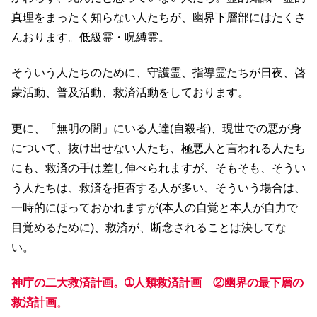
真理をまったく知らない人たちが、幽界下層部にはたくさ
んおります。低級霊・呪縛霊。
そういう人たちのために、守護霊、指導霊たちが日夜、啓
蒙活動、普及活動、救済活動をしております。
更に、「無明の闇」にいる人達(自殺者)、現世での悪が身
について、抜け出せない人たち、極悪人と言われる人たち
にも、救済の手は差し伸べられますが、そもそも、そうい
う人たちは、救済を拒否する人が多い、そういう場合は、
一時的にほっておかれますが(本人の自覚と本人が自力で
目覚めるために)、救済が、断念されることは決してな
い。
神庁の二大救済計画。➀人類救済計画 ②幽界の最下層の
救済計画
。