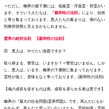
⇒ただし、幽界の最下層には、低級霊・浮遊霊・邪霊がい
ます。そういう人たちは、
「親和性の法則」
により、自然
と寄り集まっております。悪人たちの集まりは、塀のない
刑務所状態と言えるかもしれません。
霊界の絶対法則 【親和性の法則】
㉛ 悪人は、やりたい放題ですか？
取り締まる、警官は、いますか？⇒警官はいません。しか
し、悪人は、います。幽界の下層部に集まっております。
霊性が低く、意味もなく争っております。(親和性の法則)
【魂の成長を促すものは善。成長を遅らせる者は悪です】
幽界の『最大の社会問題(霊界問題)』です。死んだにもか
かわらず、死んだと思っていない人たち。霊的知識・霊的