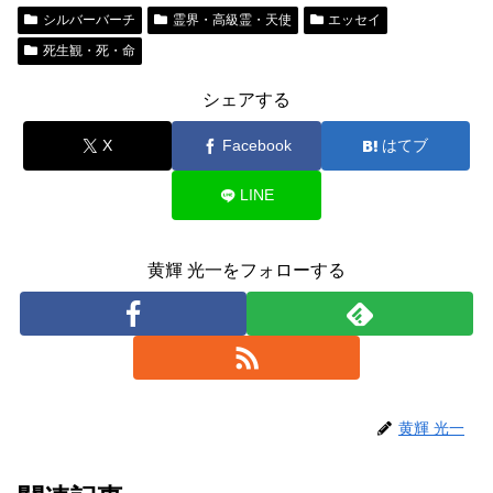
シルバーバーチ
霊界・高級霊・天使
エッセイ
死生観・死・命
シェアする
X
Facebook
はてブ
LINE
黄輝 光一をフォローする
黄輝 光一