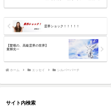
す。☆ ☆ ☆ ① 人生は、楽
しむためではない、学ぶためにある。成
功も失敗も、喜びも悲しみも、すべて魂
の学習だ。人生...
霊界ショック！！！！！
【驚嘆の、高級霊界の世界】
黄輝光一
ホーム
エッセイ
シルバーバーチ
サイト内検索