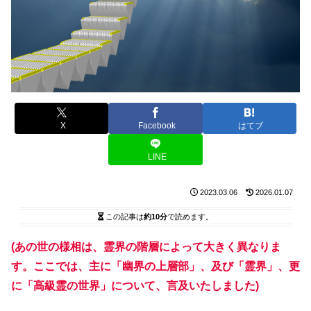
X
Facebook
はてブ
LINE
2023.03.06
2026.01.07
この記事は
約10分
で読めます。
(
あの世の様相は、霊界の階層によって大きく異なりま
す。ここでは、主に「幽界の上層部」、及び「霊界」、更
に「高級霊の世界」について、言及いたしました)