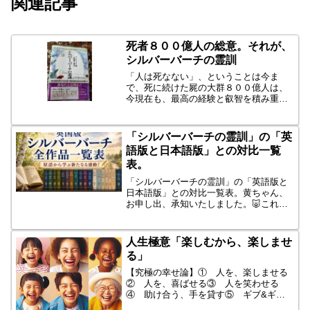
関連記事
死者８００億人の総意。それが、
シルバーバーチの霊訓
「人は死なない」、ということは今ま
で、死に続けた屍の大群８００億人は、
今現在も、最高の経験と叡智を積み重ね
てあの世で、はつらつと生きておりま
す。その数(死者たちの数)は、８００億人
です！！人類総数８００億人の「死者会
「シルバーバーチの霊訓」の「英
議」の結果、たった一人が...
語版と日本語版」との対比一覧
表。
「シルバーバーチの霊訓」の「英語版と
日本語版」との対比一覧表。黄ちゃん、
お申し出、承知いたしました。🐷これ
は、ぜひ「保存版」にしたいと思いま
す。今回の表は、日本心霊科学協会が公
開している原書対応表と、スピリチュア
人生極意「楽しむから、楽しませ
リズム普及会の【出版一覧】を...
る」
【究極の幸せ論】① 人を、楽しませる
② 人を、喜ばせる③ 人を笑わせる
④ 助け合う、手を貸す⑤ ギブ&ギブ
⑥ 困った人を助ける⑦ 病める人・苦