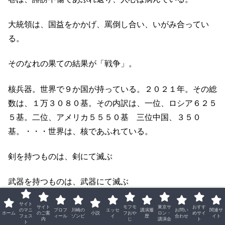
大統領は、国益をかかげ、罵倒し合い、いがみ合ってい
る。
そのなれの果ての結果が「戦争」。
核兵器。世界で９か国が持っている。２０２１年。その総
数は、１万３０８０基。その内訳は、一位、ロシア６２５
５基。二位、アメリカ５５５０基 三位中国、３５０
基。・・・世界は、核であふれている。
剣を持つものは、剣にて滅ぶ
武器を持つものは、武器にて滅ぶ
サイト
核を持つものは、核にて滅ぶ
サイト
モフモ
東京サ
おすす
のマニ
プロフ
川崎の
エッセ
講演履
お問い
関連サ
ホーム
のご案
小説
フおや
ロン・
めサイ
フェス
ィール
ゾンビ
イ
歴
合わせ
イト
内
じ
講演会
ト
ト