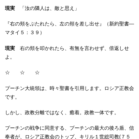
現実
「汝の隣人は、敵と思え」
『右の頬をぶたれたら、左の頬を差し出せ』（新約聖書―
マタイ５：３９）
現実
右の頬を叩かれたら、有無を言わせず、倍返しせ
よ。
☆ ☆ ☆
プーチン大統領は、時々聖書を引用します。ロシア正教会
です。
しかし、政教分離ではなく、癒着。政教一体です。
プーチンの戦争に同意する、プーチンの最大の後ろ盾、信
奉者が、ロシア正教会のトップ、キリル１世総司教(７５