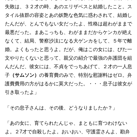
失敗は、３２才の時、あのエリザベスと結婚したこと。ス
タイル抜群の容姿とあの妖艶な色気に惑わされて、結婚し
たんだが、とんでもない女だったよ、性格は超わがままで
最悪だった。まあこっちも、わがままだからケンカが絶え
なくて、結局、警察沙汰になる大ゲンカをして、５年で離
婚。よくもったと思うよ。だが、俺はこの女には、びた一
文やりたくないと思って、親父の紹介で最強の弁護団を組
んだんだ、彼女には、不貞をでっちあげて、２才の一人息
子
（サムソン）
の養育費のみで、特別な慰謝料はゼロ。弁
護費費用の方がはるかに莫大だった。・・・息子は彼女が
引き取ったよ」
「その息子さんは、その後、どうなりましたか？」
「あの女に、育てられたんじゃ、まともに育つわけない
よ。２7才で自殺したよ。おいおい、守護霊さんよ、勘弁