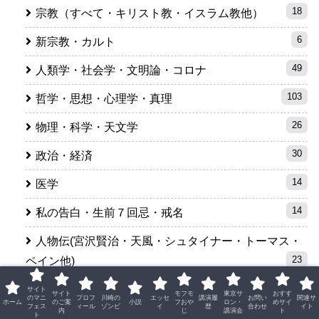
18
宗教（すべて・キリスト教・イスラム教他）
6
新宗教・カルト
49
人類学・社会学・文明論・コロナ
103
哲学・思想・心理学・真理
26
物理・科学・天文学
30
政治・経済
14
医学
14
私の告白・生前７回忌・戒名
人物伝(宮沢賢治・天風・シュタイナー・トーマス・
23
ペイン他)
32
教訓・名言
サイト
サイト
モフモ
東京サ
おすす
のマニ
プロフ
川崎の
エッセ
講演履
お問い
関連サ
ホーム
のご案
小説
フおや
ロン・
めサイ
フェス
ィール
ゾンビ
イ
歴
合わせ
イト
内
じ
講演会
ト
1
ト
ノンフィクション