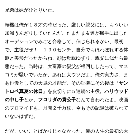
兄弟は妹がひとりいた。
転機は俺が１８才の時だった、厳しい親父には、もういい
加減うんざりしていたんだ、たまたま友達が勝手に出した
オーデションでみごと合格して、信じられるかい、最初
で、主役だぜ！ １９０センチ、自分でもほれぼれする体
躯と美形だったからね、顔は母親ゆずり、親父に似たら最
悪だった。当時は、大富豪の親父が根回ししたって、マス
コミが騒いでいたが、あれは大ウソだよ。俺の実力さ、ま
あ俳優としての天賦の才能だ、その証拠にその後は『
サン
トロペ真夏の休日
』を皮切りに５連続の主役。
ハリウッド
の申し子
とか、
フロリダの貴公子
なんて言われたよ。映画
のブロマイドも、月間２千万枚、今もその記録は破られて
いないはずだ。
だが、いいことばかりじゃなかった、俺の人生の最初の大