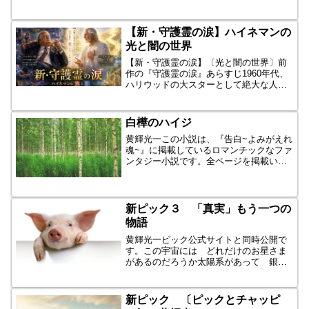
す。その白い無機質の空間を、幾何学模
様で埋め尽くすのが僕の毎日の仕事で
す。設計図。会話や折衝や、説...
【新・守護霊の涙】ハイネマンの
光と闇の世界
【新・守護霊の涙】〔光と闇の世界〕前
作の『守護霊の涙』あらすじ1960年代、
ハリウッドの大スターとして絶大な人気
を誇り、不動産投資でも成功して総資産
三千億円を築いた俳優ヘッケン・R。栄
光と富を思うままに手にし、「人生は楽
白樺のハイジ
しむためにある」「死...
黄輝光一この小説は、『告白~よみがえれ
魂~』に掲載しているロマンチックなファ
ンタジー小説です。全ページを掲載いた
します。私が２０才の時、長野県の郷里
から「白樺湖」に行ってきました。車山
高原のすがすがしい空気のなかを散策
し、翌日は、白樺湖から...
新ピック３ 「真実」もう一つの
物語
黄輝光一ピック公式サイトと同時公開で
す。この宇宙には どれだけのお星さま
があるのだろうか太陽系があって 銀河
系があって お隣にはアンドロメダ銀河
があるそしてそこから飛び立てば、遥か
なる大銀河があるその数は、無限大∞そ
新ピック 〔ピックとチャッピ
して、そこには必ず、生命...