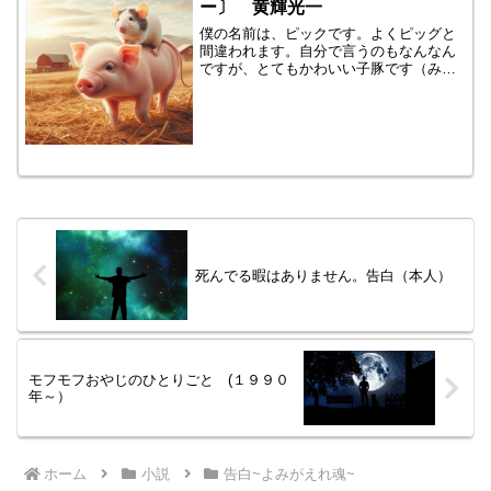
ー〕 黄輝光一
僕の名前は、ピックです。よくピッグと
間違われます。自分で言うのもなんなん
ですが、とてもかわいい子豚です（みん
なが、いつもそう言ってくれます）。こ
の農園の、みんなの人気者です。実は、
この世の中には、豚さんはたくさんいる
らしいのですが、僕は他の...
死んでる暇はありません。告白（本人）
モフモフおやじのひとりごと (１９９０
年～）
ホーム
小説
告白~よみがえれ魂~