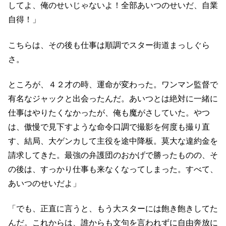
してよ、俺のせいじゃないよ！全部あいつのせいだ、自業
自得！」
こちらは、その後も仕事は順調でスター街道まっしぐら
さ。
ところが、４２才の時、運命が変わった。ワンマン監督で
有名なジャックと出会ったんだ。あいつとは絶対に一緒に
仕事はやりたくなかったが、俺も魔がさしていた。やつ
は、傲慢で見下すような命令口調で撮影を何度も撮り直
す、結局、大ゲンカして主役を途中降板。莫大な違約金を
請求してきた。最強の弁護団のおかげで勝ったものの、そ
の後は、すっかり仕事も来なくなってしまった。すべて、
あいつのせいだよ」
「でも、正直に言うと、もう大スターには飽き飽きしてた
んだ。これからは、誰からも文句を言われずに自由奔放に