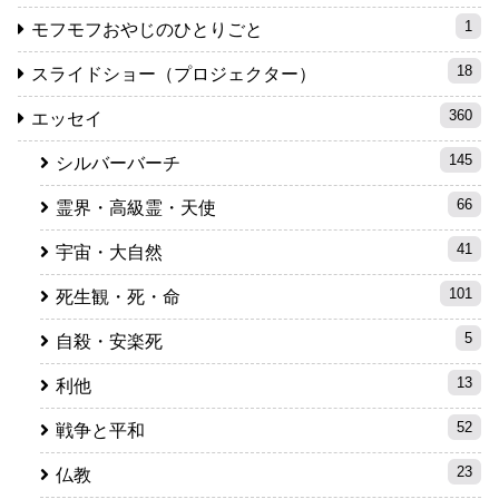
1
モフモフおやじのひとりごと
18
スライドショー（プロジェクター）
360
エッセイ
145
シルバーバーチ
66
霊界・高級霊・天使
41
宇宙・大自然
101
死生観・死・命
5
自殺・安楽死
13
利他
52
戦争と平和
23
仏教