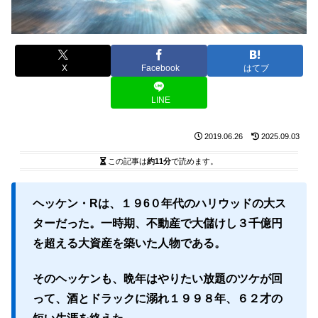
X
Facebook
はてブ
LINE
2019.06.26
2025.09.03
この記事は
約11分
で読めます。
ヘッケン・Rは、１９6０年代のハリウッドの大ス
ターだった。一時期、不動産で大儲けし３千億円
を超える大資産を築いた人物である。
そのヘッケンも、晩年はやりたい放題のツケが回
って、酒とドラックに溺れ１９９８年、６２才の